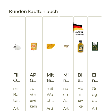
Produktgalerie überspringen
Kunden kauften auch
Fill
API
Mit
Mi
Bi
Ei
O
GR
tel
ni
en
n
ma
OL
wä
Pl
at
Ta
mit
zur
mit
na
Ho
Gr
t®
®
nd
us
ur
g
Bat
Ver
Wa
ch
ni
eg
Lev
Fut
e
Fu
a
un
teri
sieg
chs
Ad
gs
or
Arti
Art
el
ter
pes
tt
®
te
e
elu
750
keln
anal
a
für
ch
20
ikel
Ha
24
Ala
zar
tizi
er
B
r
Arti
Arti
Art
Art