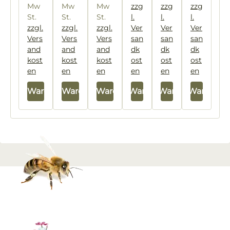
Mw
Mw
Mw
zzg
zzg
zzg
en,
Liter
St.
St.
St.
l.
l.
l.
)
vo
zzgl.
zzgl.
zzgl.
Ver
Ver
Ver
r
Vers
Vers
Vers
san
san
san
Ge
and
and
and
dk
dk
dk
br
kost
kost
kost
ost
ost
ost
au
en
en
en
en
en
en
ch
In den Warenkorb
In den Warenkorb
In den Warenkorb
In den Warenkorb
In den Warenkorb
In den Warenkor
wä
ss
er
n)