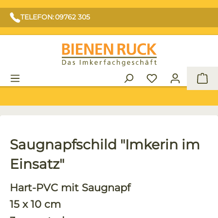
TELEFON: 09762 305
War
Saugnapfschild "Imkerin im
Einsatz"
Hart-PVC mit Saugnapf
15 x 10 cm