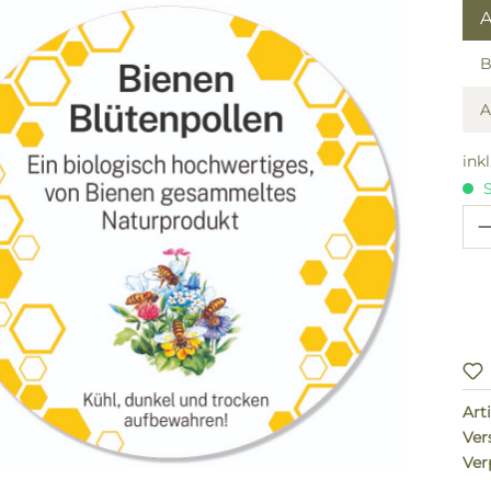
lerie überspringen
A
B
ink
S
Pr
Arti
Ver
Ver