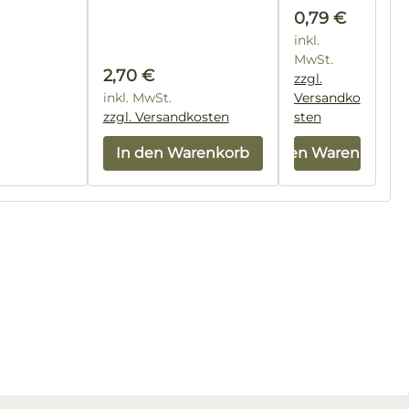
Regulärer Prei
0,79 €
inkl.
MwSt.
Regulärer Preis:
2,70 €
zzgl.
inkl. MwSt.
Versandko
zzgl. Versandkosten
sten
In den Warenkorb
In den Warenkorb