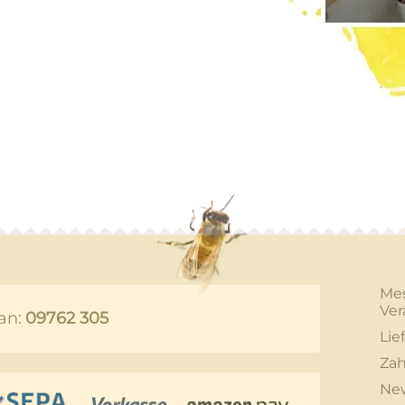
Me
Ver
an:
09762 305
Lie
Zah
New