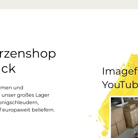
erzenshop
uck
ormen und
 unser großes Lager
onigschleudern,
europaweit beliefern.