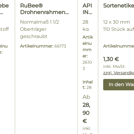
ebe
RuBee®
API
Sortenetik
Drohnenrahmen
INV
geteilt
ERT
Normalmaß 1 1/2
28
12 x 30 mm
tan
®
toff
Oberträger
kg
110 Stück au
hien
Fut
geschraubt
im
Artik
ters
Kart
elnu
iru
elnu
Artikelnummer:
66173
Artikelnumme
mm
on
p
:
er:
Regulärer P
1,30 €
2610
inkl. MwSt.
3
zzgl. Versandk
Inhal
In den Wa
t:
28
Kilo
Regulärer Preis:
Ab
gra
mm
28,
(1,03
90
€ / 1
Kilo
€
gra
inkl.
mm)