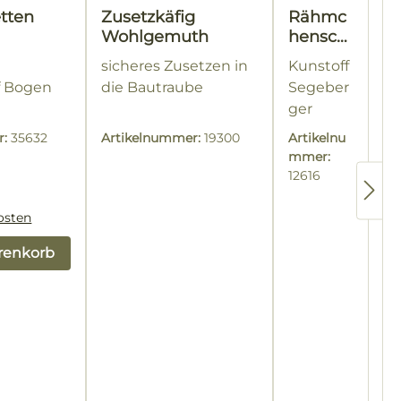
etten
Zusetzkäfig
Rähmc
Wohlgemuth
henschi
ene
sicheres Zusetzen in
Kunstoff
Beespa
f Bogen
die Bautraube
Segeber
ce
ger
Brutrau
Beute /
m
r:
35632
Artikelnummer:
19300
Artikelnu
Segeber
mmer:
ger EPP
reis:
12616
osten
renkorb