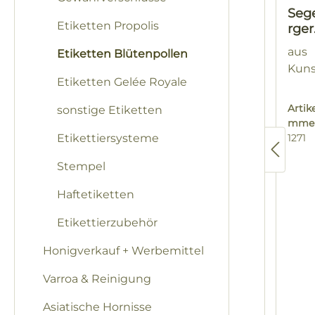
Seg
Etiketten Propolis
rger
11er
aus
Etiketten Blütenpollen
Abs
Kuns
dsc
Etiketten Gelée Royale
e
Artik
sonstige Etiketten
mmer
Etikettiersysteme
1271
Stempel
Haftetiketten
Etikettierzubehör
Honigverkauf + Werbemittel
Varroa & Reinigung
Asiatische Hornisse