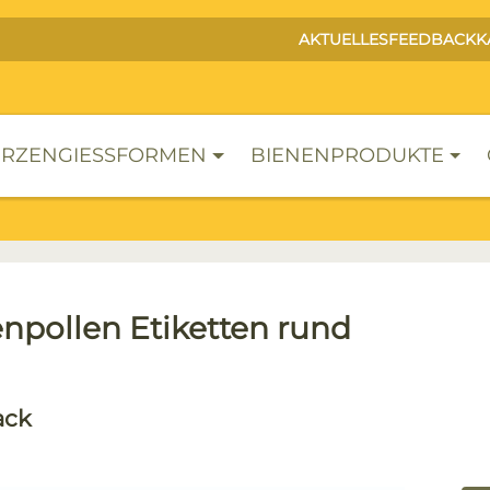
AKTUELLES
FEEDBACK
K
RZENGIESSFORMEN
BIENENPRODUKTE
enpollen Etiketten rund
ack