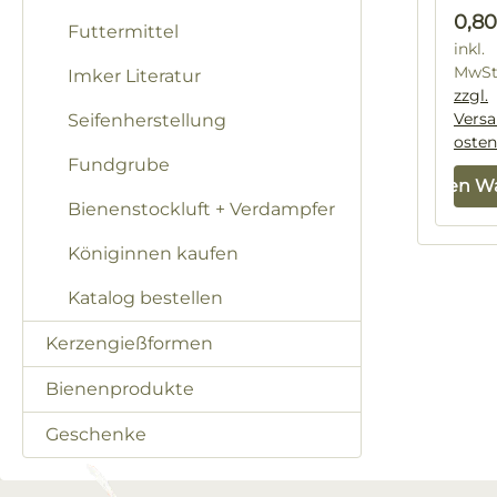
Regu
0,80
Futtermittel
inkl.
MwSt
Imker Literatur
zzgl.
Vers
Seifenherstellung
osten
Fundgrube
In den W
Bienenstockluft + Verdampfer
Königinnen kaufen
Katalog bestellen
Kerzengießformen
Bienenprodukte
Geschenke