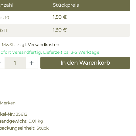
nzahl
Stückpreis
1,50 €
is
10
1,30 €
Ab
11
l. MwSt.
zzgl. Versandkosten
ofort versandfertig, Lieferzeit ca. 3-5 Werktage
odukt Anzahl: Gib den gewünschten W
In den Warenkorb
Merken
kel-Nr.:
35612
sandgewicht:
0,01 kg
packungseinheit:
Stück