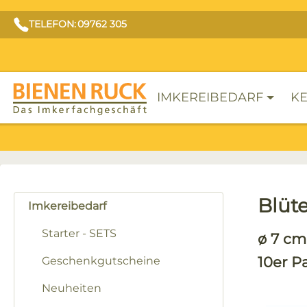
TELEFON: 09762 305
IMKEREIBEDARF
KE
Blüt
Imkereibedarf
Starter - SETS
ø 7 cm
10er P
Geschenkgutscheine
Neuheiten