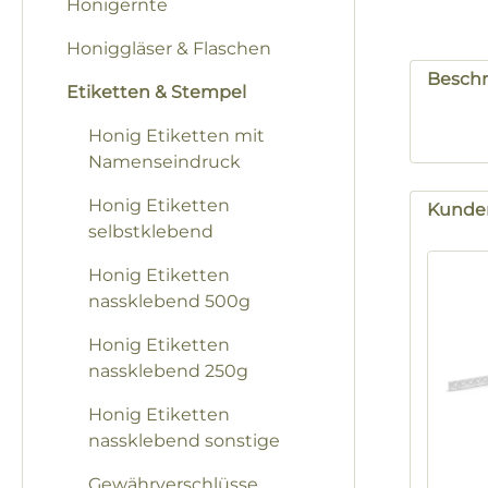
Honigernte
Honiggläser & Flaschen
Besch
Etiketten & Stempel
Honig Etiketten mit
Namenseindruck
Honig Etiketten
Kunden
selbstklebend
Produk
Honig Etiketten
nassklebend 500g
Honig Etiketten
nassklebend 250g
Honig Etiketten
nassklebend sonstige
Gewährverschlüsse