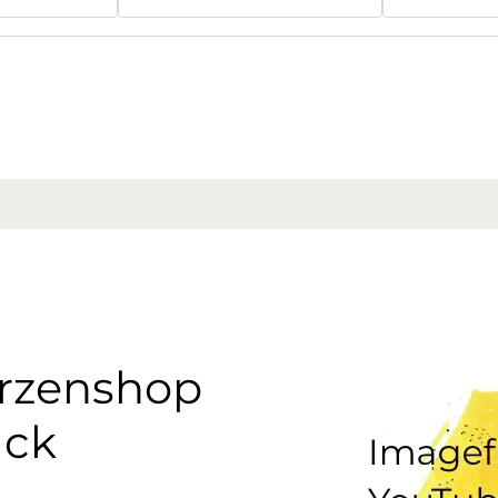
erzenshop
uck