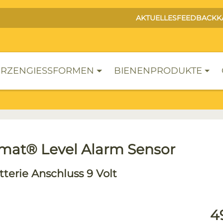
AKTUELLES
FEEDBACK
K
RZENGIESSFORMEN
BIENENPRODUKTE
Omat® Level Alarm Sensor
tterie Anschluss 9 Volt
lerie überspringen
Reg
4