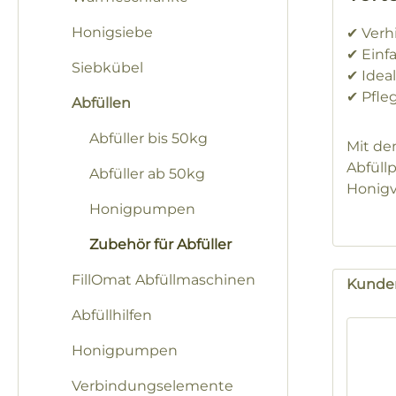
Honigsiebe
✔ Verh
✔ Einf
Siebkübel
✔ Idea
✔ Pfle
Abfüllen
Abfüller bis 50kg
Mit d
Abfüll
Abfüller ab 50kg
Honigv
Honigpumpen
Zubehör für Abfüller
FillOmat Abfüllmaschinen
Kunden
Abfüllhilfen
Produk
Honigpumpen
Verbindungselemente