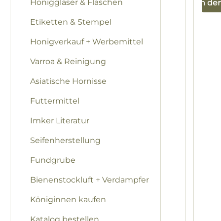
Honiggläser & Flaschen
In de
Etiketten & Stempel
Honigverkauf + Werbemittel
Varroa & Reinigung
Asiatische Hornisse
Futtermittel
Imker Literatur
Seifenherstellung
Fundgrube
Bienenstockluft + Verdampfer
Königinnen kaufen
Katalog bestellen