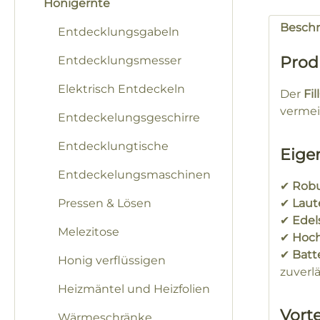
Honigernte
Besch
Entdecklungsgabeln
Prod
Entdecklungsmesser
Elektrisch Entdeckeln
Der
Fi
vermei
Entdeckelungsgeschirre
Entdecklungtische
Eige
Entdeckelungsmaschinen
✔
Robu
Pressen & Lösen
✔
Laut
✔
Edel
Melezitose
✔
Hoch
✔
Batt
Honig verflüssigen
zuverl
Heizmäntel und Heizfolien
Vorte
Wärmeschränke