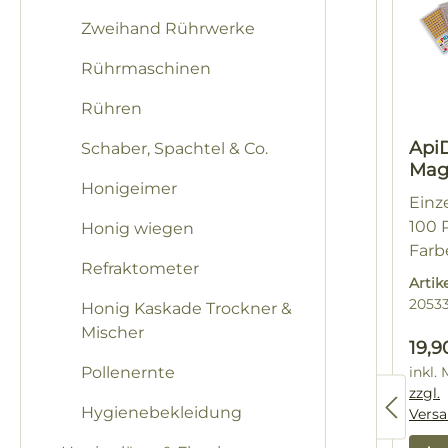
Zweihand Rührwerke
Rührmaschinen
Rühren
Api
Schaber, Spachtel & Co.
Mag
Honigeimer
Zeic
Einz
hen
100 
Honig wiegen
Farb
Refraktometer
Arti
2053
Honig Kaskade Trockner &
Mischer
Regu
19,9
Pollenernte
inkl.
zzgl.
Hygienebekleidung
Vers