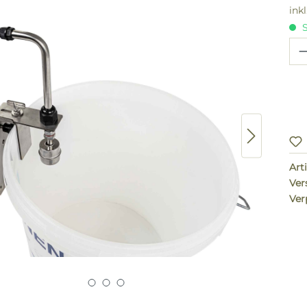
ink
S
Pr
Arti
Ver
Ver