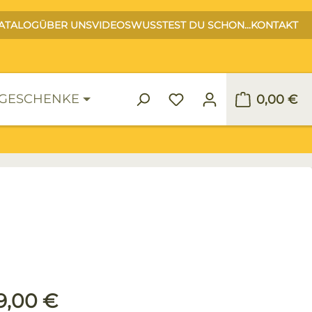
ATALOG
ÜBER UNS
VIDEOS
WUSSTEST DU SCHON...
KONTAKT
GESCHENKE
0,00 €
Warenko
ulärer Preis:
9,00 €