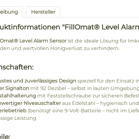
reibung
Hersteller
uktinformationen "FillOmat® Level Alar
llOmat® Level Alarm Sensor
ist die ideale Lösung für Im
den und wertvollen Honigverlust zu verhindern.
nschaften:
stes und zuverlässiges Design
speziell für den Einsatz i
er Signalton
mit 92 Dezibel – selbst in lauten Umgebun
stahlhalterung
mit Feststellschraube zur sicheren Befe
wertiger Niveauschalter
aus Edelstahl – hygienisch un
eriebetrieb
(benötigt eine 9-Volt-Batterie – nicht im Lie
ässige Leistung
ile: