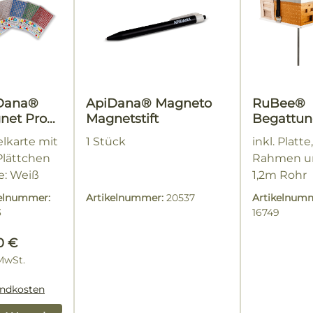
Dana®
ApiDana® Magneto
RuBee®
net Pro
Magnetstift
Begattun
henplättc
astenstä
elkarte mit
1 Stück
inkl. Platte
QUADRO
Plättchen
Rahmen u
e: Weiß
1,2m Rohr
kelnummer:
Artikelnummer:
20537
Artikelnum
3
16749
lärer Preis:
0 €
 MwSt.
andkosten