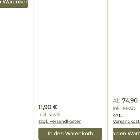
n Warenkorb
Regulärer
Ab
74,90
Regulärer Preis:
11,90 €
inkl. MwSt.
inkl. MwSt.
zzgl.
zzgl. Versandkosten
Versandkos
In den Warenkorb
In den War