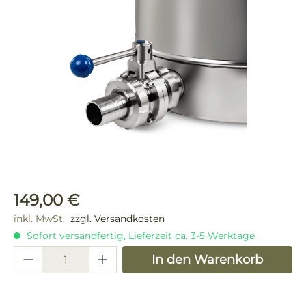
Bildergalerie überspringen
Regulärer Preis:
149,00 €
inkl. MwSt.
zzgl. Versandkosten
Sofort versandfertig, Lieferzeit ca. 3-5 Werktage
Produkt Anzahl: Gib den gewünschten 
In den Warenkorb