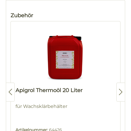
Produktgalerie überspringen
Zubehör
Apigrol Thermoöl 20 Liter
für Wachsklärbehälter
Artikelnummer:
64426