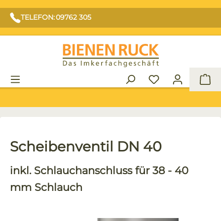
TELEFON: 09762 305
War
Scheibenventil DN 40
inkl. Schlauchanschluss für 38 - 40
mm Schlauch