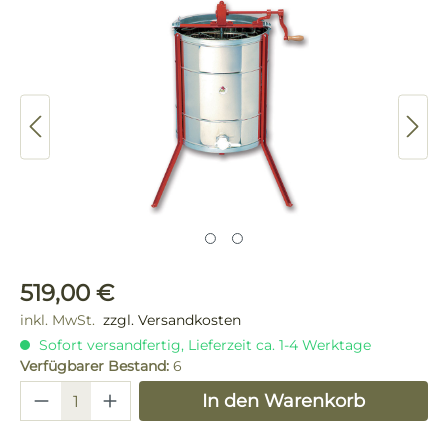
Bildergalerie überspringen
Regulärer Preis:
519,00 €
inkl. MwSt.
zzgl. Versandkosten
Sofort versandfertig, Lieferzeit ca. 1-4 Werktage
Verfügbarer Bestand:
6
Produkt Anzahl: Gib den gewünschten 
In den Warenkorb