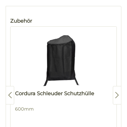
Produktgalerie überspringen
Zubehör
Cordura Schleuder Schutzhülle
600mm