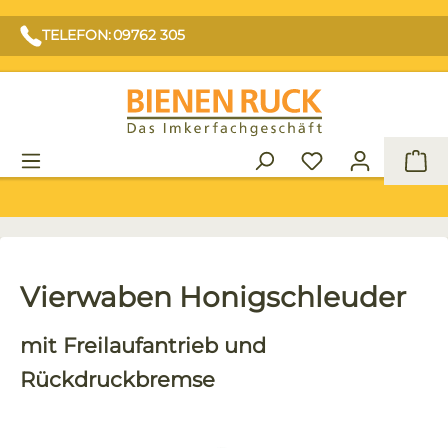
TELEFON: 09762 305
War
Vierwaben Honigschleuder
mit Freilaufantrieb und
Rückdruckbremse