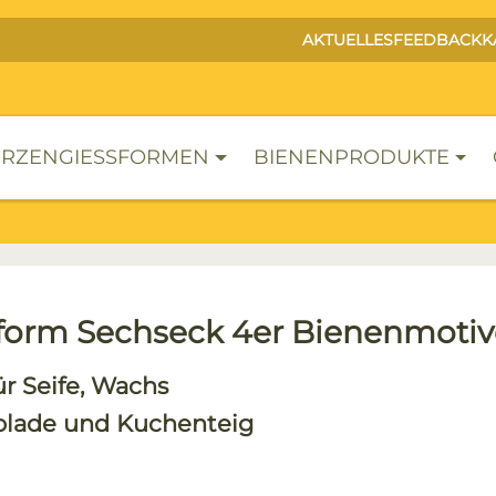
AKTUELLES
FEEDBACK
K
RZENGIESSFORMEN
BIENENPRODUKTE
form Sechseck 4er Bienenmotiv
ür Seife, Wachs
olade und Kuchenteig