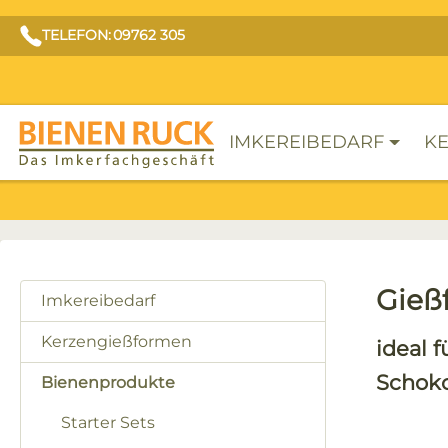
TELEFON: 09762 305
IMKEREIBEDARF
KE
Gieß
Imkereibedarf
Kerzengießformen
ideal f
Schok
Bienenprodukte
Starter Sets