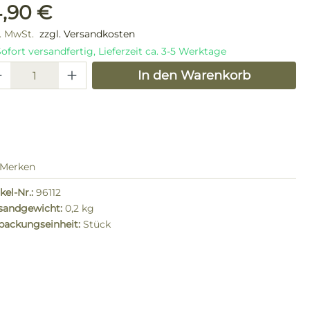
ulärer Preis:
4,90 €
l. MwSt.
zzgl. Versandkosten
ofort versandfertig, Lieferzeit ca. 3-5 Werktage
odukt Anzahl: Gib den gewünschten W
In den Warenkorb
Merken
kel-Nr.:
96112
sandgewicht:
0,2 kg
packungseinheit:
Stück