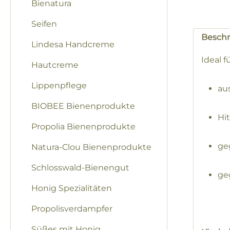
Bienatura
Seifen
Besch
Lindesa Handcreme
Ideal 
Hautcreme
Lippenpflege
aus
BIOBEE Bienenprodukte
Hi
Propolia Bienenprodukte
geg
Natura-Clou Bienenprodukte
Schlosswald-Bienengut
ge
Honig Spezialitäten
Propolisverdampfer
Süßes mit Honig