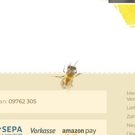
Me
Ver
an:
09762 305
Lie
Zah
New
Üb