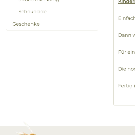
Kinderl
Schokolade
Einfac
Geschenke
Dann w
Für ei
Die no
Fertig 