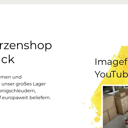
erzenshop
uck
ormen und
 unser großes Lager
onigschleudern,
europaweit beliefern.