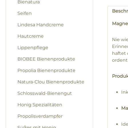
Bienatura
Besch
Seifen
Magnet
Lindesa Handcreme
Hautcreme
Nie wi
Erinne
Lippenpflege
haftet
BIOBEE Bienenprodukte
ordentl
Propolia Bienenprodukte
Produk
Natura-Clou Bienenprodukte
Ink
Schlosswald-Bienengut
Honig Spezialitäten
Ma
Propolisverdampfer
Ide
Süßes mit Honig