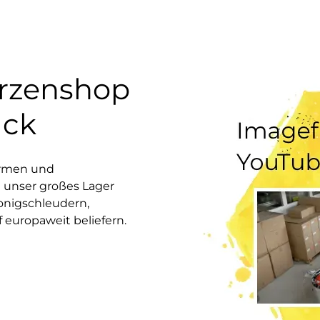
erzenshop
uck
ormen und
 unser großes Lager
onigschleudern,
europaweit beliefern.