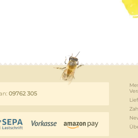
Me
Ver
an:
09762 305
Lie
Zah
New
Üb