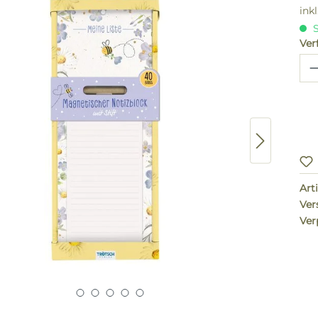
ink
S
Ver
Pr
Arti
Ver
Ver