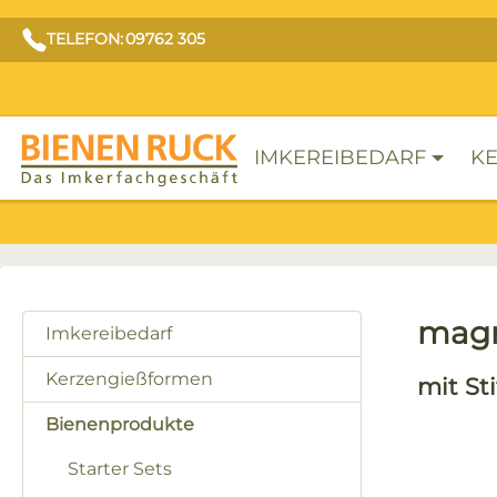
TELEFON: 09762 305
IMKEREIBEDARF
KE
magn
Imkereibedarf
Kerzengießformen
mit Sti
Bienenprodukte
Bilderga
Starter Sets