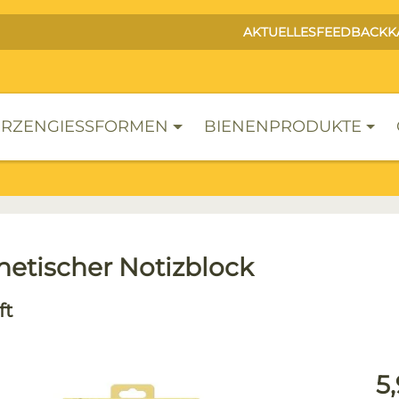
AKTUELLES
FEEDBACK
K
RZENGIESSFORMEN
BIENENPRODUKTE
etischer Notizblock
ft
lerie überspringen
Reg
5