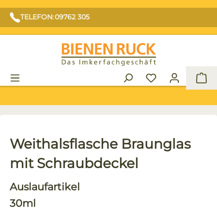
TELEFON: 09762 305
War
Weithalsflasche Braunglas
mit Schraubdeckel
Auslaufartikel
30ml