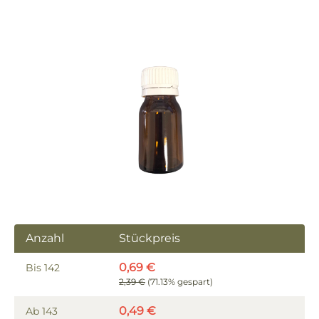
Bildergalerie überspringen
Anzahl
Stückpreis
0,69 €
Bis
142
2,39 €
(71.13% gespart)
0,49 €
Ab
143