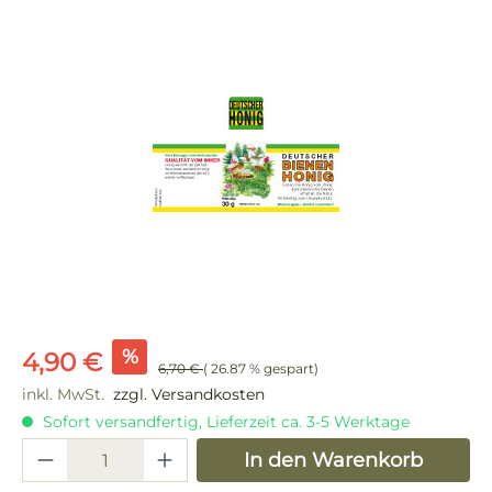
Bildergalerie überspringen
Verkaufspreis:
%
4,90 €
6,70 €
( 26.87 % gespart)
inkl. MwSt.
zzgl. Versandkosten
Sofort versandfertig, Lieferzeit ca. 3-5 Werktage
Produkt Anzahl: Gib den gewünschten 
In den Warenkorb