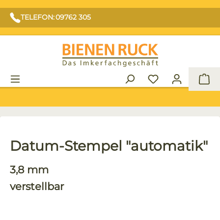
TELEFON: 09762 305
War
Datum-Stempel "automatik"
3,8 mm
verstellbar