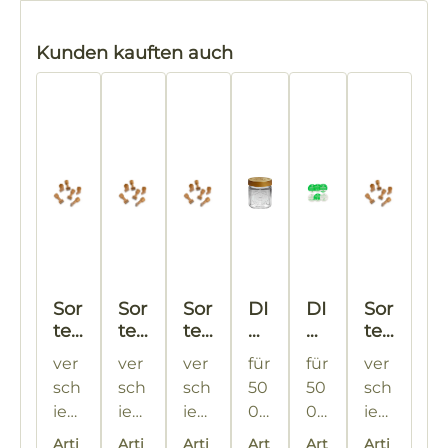
Produktgalerie überspringen
Kunden kauften auch
Sor
Sor
Sor
DI
DI
Sor
ten
ten
ten
B
B
ten
ste
ste
ste
-
-
ste
ver
ver
ver
für
für
ver
mp
mp
mp
H
D
mp
sch
sch
sch
50
50
sch
el
el
el
on
ec
el
ied
ied
ied
0
0
ied
ig
ke
ene
zur
ene
zur
ene
zur
gr.
1
g-
im
ene
zur
gl
l -
Arti
Arti
Arti
Art
Art
Arti