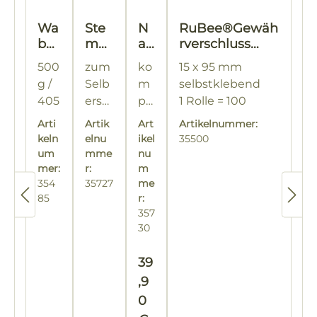
Wa
Ste
N
RuBee®Gewäh
be
mp
a
rverschluss
ngl
el
m
Natur "Blume"
500
zum
ko
15 x 95 mm
äse
für
en
g /
Selb
m
selbstklebend
r
Na
se
405
erset
pl
1 Rolle = 100
run
me
in
ml
zen
ett
+
Stück
d
nsei
dr
Arti
Artik
Art
Artikelnummer:
Dec
mi
Er
ndr
uc
keln
elnu
ikel
35500
kel
uck
k
t
sat
um
mme
nu
St
gol
mer:
r:
wi
zst
m
e
354
35727
me
d, Ø
sc
e
85
m
r:
82
hf
m
357
pe
m
es
pe
30
l
m
ter
lki
Se
1
St
ss
Regulärer Preis:
t
39
Kar
e
en
,9
ton
m
0
= 12
pe