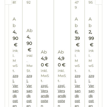
81
92
47
95
wi
es
las
10
las
10
Etik
Etik
m
12
d
üc
zu
9
es
e"
0
0
ette
ette
m
St
k
m
e"
Eti
Eti
n
n
üc
Bl
Regulärer Preis:
Regulärer Preis
Reguläre
A
A
A
ke
ke
k
üt
b
b
b
tte
tte
en
Regulärer Preis:
Ab
4,
6,
2,
n
n
ho
4,
90
39
99
ni
90
€
€
€
g
€
ink
ink
ink
Eti
Regulärer Preis:
Regulärer Preis:
Ab
Ab
l.
inkl
l.
l.
ke
4,9
4,9
M
.
M
M
tt
0 €
0 €
wS
Mw
wS
wS
t.
St.
inkl.
inkl.
t.
t.
zzg
zzg
MwS
MwS
zzg
zzg
l.
l.
t.
t.
l.
l.
Ver
Ver
zzgl.
zzgl.
Ver
Ver
san
san
Vers
Vers
san
san
dk
dk
andk
andk
dk
dk
ost
ost
oste
oste
ost
ost
en
en
n
n
en
en