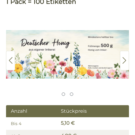
1 Pack = 100 Etiketten
Bildergalerie überspringen
Anzahl
Stückpreis
5,10 €
Bis
4