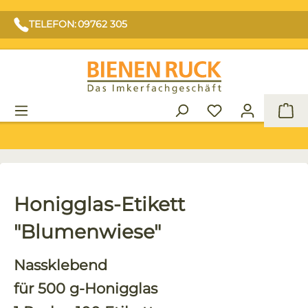
TELEFON: 09762 305
War
Honigglas-Etikett
"Blumenwiese"
Nassklebend
für 500 g-Honigglas