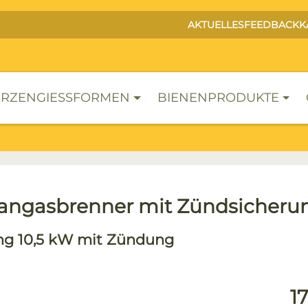
AKTUELLES
FEEDBACK
K
RZENGIESSFORMEN
BIENENPRODUKTE
angasbrenner mit Zündsicheru
ng 10,5 kW mit Zündung
lerie überspringen
Reg
1