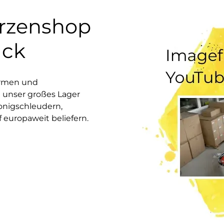
erzenshop
uck
ormen und
 unser großes Lager
onigschleudern,
europaweit beliefern.