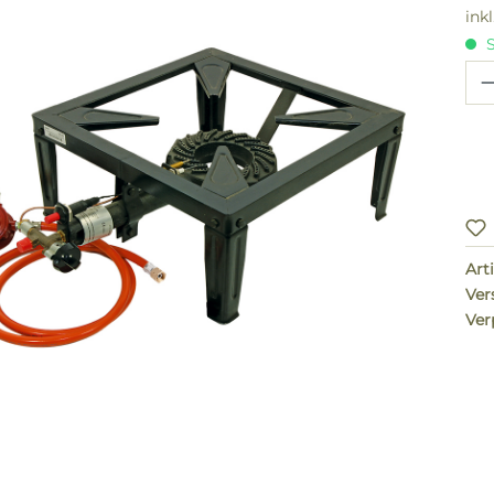
ink
S
Pr
Arti
Ver
Ver