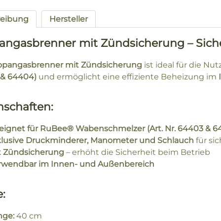
reibung
Hersteller
angasbrenner mit Zündsicherung – Sicher
opangasbrenner mit Zündsicherung
ist ideal für die N
& 64404)
und ermöglicht eine effiziente Beheizung im
nschaften:
eignet für RuBee® Wabenschmelzer (Art. Nr. 64403 & 6
klusive Druckminderer, Manometer und Schlauch
für si
t Zündsicherung
– erhöht die Sicherheit beim Betrieb
rwendbar im Innen- und Außenbereich
:
nge:
40 cm