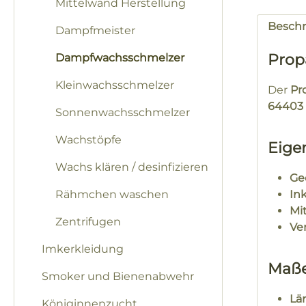
Mittelwand Herstellung
Besch
Dampfmeister
Prop
Dampfwachsschmelzer
Kleinwachsschmelzer
Der
Pr
64403 
Sonnenwachsschmelzer
Wachstöpfe
Eige
Wachs klären / desinfizieren
Ge
Rähmchen waschen
In
Mi
Zentrifugen
Ve
Imkerkleidung
Maße
Smoker und Bienenabwehr
Lä
Königinnenzucht