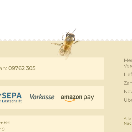
Me
Ver
an:
09762 305
Lie
Zah
New
Üb
Alle
GmbH
Nac
 9