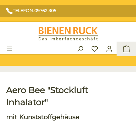
TELEFON: 09762 305
War
Aero Bee "Stockluft
Inhalator"
mit Kunststoffgehäuse