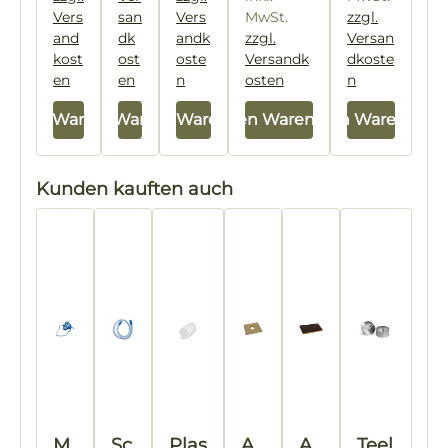
Vers
san
Vers
MwSt.
zzgl.
and
dk
andk
zzgl.
Versan
kost
ost
oste
Versandk
dkoste
en
en
n
osten
n
In den Warenkorb
In den Warenkorb
In den Warenkorb
In den Warenkorb
In den Warenkorb
Produktgalerie überspringen
Kunden kauften auch
M
Sc
Plas
A
A
Teel