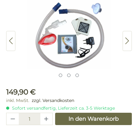
Bildergalerie überspringen
Regulärer Preis:
149,90 €
inkl. MwSt.
zzgl. Versandkosten
Sofort versandfertig, Lieferzeit ca. 3-5 Werktage
Produkt Anzahl: Gib den gewünschten 
In den Warenkorb