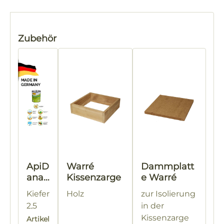
Produktgalerie überspringen
Zubehör
ApiD
Warré
Dammplatt
ana
Kissenzarge
e Warré
®
Kiefer
Holz
zur Isolierung
Beut
2,5
in der
ensc
Liter
Kissenzarge
Artikel
hutz