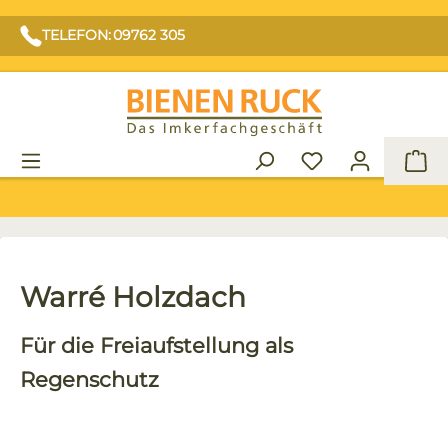
TELEFON: 09762 305
War
Warré Holzdach
Für die Freiaufstellung als
Regenschutz