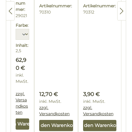
num
-
Artikelnummer:
Artikelnummer:
mer:
Lasu
70310
70312
29021
r
Farbe:
Inhalt:
2,5
Liter
Regulärer Preis:
62,9
(25,16
€ / 1
0 €
Liter)
inkl.
MwSt.
Regulärer Preis:
Regulärer Preis:
zzgl.
12,70 €
3,90 €
Versa
inkl. MwSt.
inkl. MwSt.
ndkos
zzgl.
zzgl.
ten
Versandkosten
Versandkosten
In den Warenkorb
In den Warenkorb
In den Warenkorb