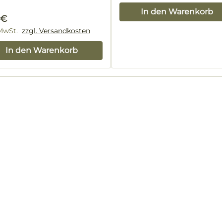
In den Warenkorb
lärer Preis:
 €
 MwSt.
zzgl. Versandkosten
In den Warenkorb