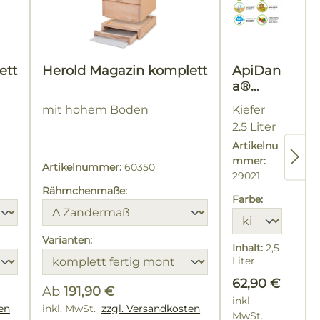
ett
Herold Magazin komplett
ApiDan
a®
Beuten
mit hohem Boden
Kiefer
schutz-
2,5 Liter
Lasur
Artikelnu
mmer:
Artikelnummer:
60350
29021
Rähmchenmaße:
Farbe:
Varianten:
Inhalt:
2,5
Liter
(25,16 € /
Regulärer Pre
62,90 €
1 Liter)
Ab
191,90 €
inkl.
en
Regulärer Preis:
inkl. MwSt.
zzgl. Versandkosten
MwSt.