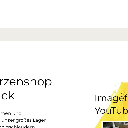
erzenshop
uck
ormen und
 unser großes Lager
onigschleudern,