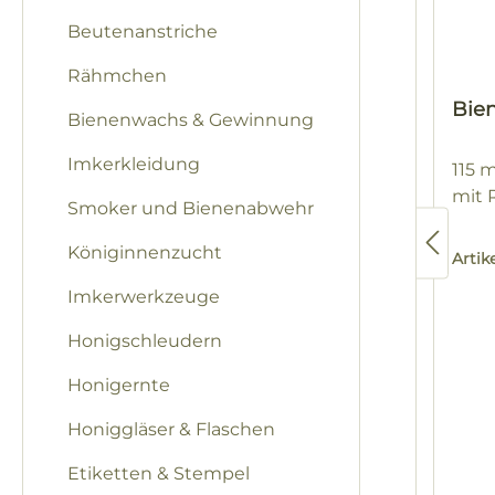
Beutenanstriche
Rähmchen
Bien
Bienenwachs & Gewinnung
Imkerkleidung
115 
mit 
Smoker und Bienenabwehr
Königinnenzucht
Arti
Imkerwerkzeuge
Honigschleudern
Honigernte
Honiggläser & Flaschen
Etiketten & Stempel