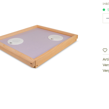
ink
S
Pr
Arti
Ver
Ver