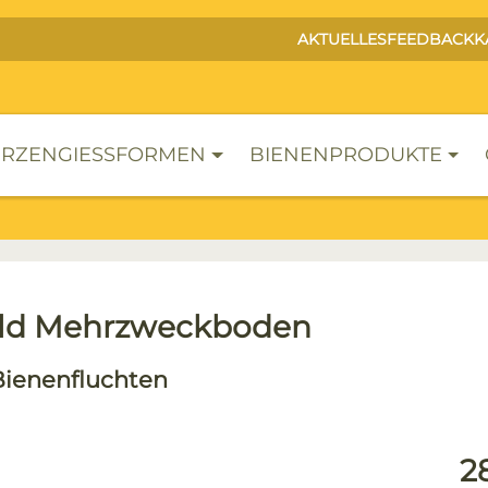
AKTUELLES
FEEDBACK
K
RZENGIESSFORMEN
BIENENPRODUKTE
ld Mehrzweckboden
Bienenfluchten
lerie überspringen
Reg
2