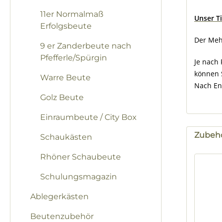
11er Normalmaß
Unser T
Erfolgsbeute
Der Meh
9 er Zanderbeute nach
Pfefferle/Spürgin
Je nach 
können 
Warre Beute
Nach En
Golz Beute
Einraumbeute / City Box
Zubeh
Schaukästen
Produk
Rhöner Schaubeute
Schulungsmagazin
Ablegerkästen
Beutenzubehör