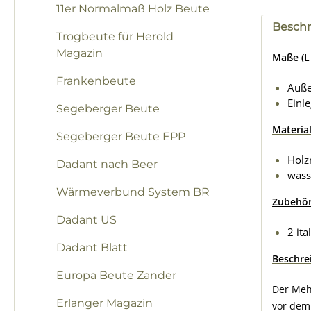
11er Normalmaß Holz Beute
Besch
Trogbeute für Herold
Magazin
Maße (L 
Frankenbeute
Auß
Einl
Segeberger Beute
Material
Segeberger Beute EPP
Holz
Dadant nach Beer
wass
Wärmeverbund System BR
Zubehö
Dadant US
2 it
Dadant Blatt
Beschre
Europa Beute Zander
Der Meh
Erlanger Magazin
vor dem