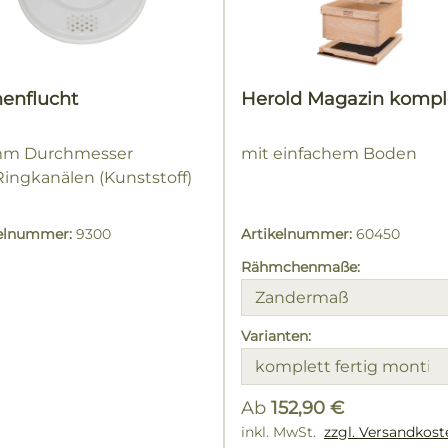
enflucht
Herold Magazin kompl
mm Durchmesser
mit einfachem Boden
Ringkanälen (Kunststoff)
kelnummer:
9300
Artikelnummer:
60450
Rähmchenmaße:
Varianten:
Ab
152,90 €
Regulärer Preis:
inkl. MwSt.
zzgl. Versandkost