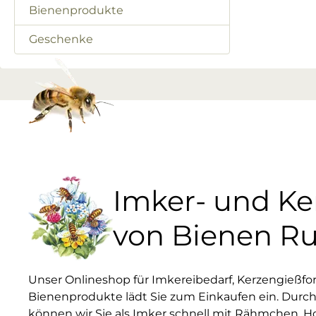
Bienenprodukte
Geschenke
Imker- und K
von Bienen R
Unser Onlineshop für Imkereibedarf, Kerzengießf
Bienenprodukte lädt Sie zum Einkaufen ein. Durch
können wir Sie als Imker schnell mit Rähmchen, H