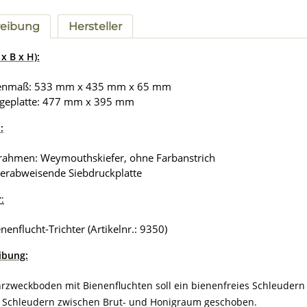
reibung
Hersteller
x B x H):
enmaß: 533 mm x 435 mm x 65 mm
egeplatte: 477 mm x 395 mm
:
rahmen: Weymouthskiefer, ohne Farbanstrich
erabweisende Siebdruckplatte
r
:
nenflucht-Trichter (Artikelnr.: 9350)
ibung:
rzweckboden mit Bienenfluchten soll
ein bienenfreies Schleuder
 Schleudern zwischen Brut- und Honigraum geschoben.