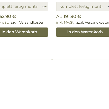
152,90 €
Ab
191,90 €
lärer Preis:
 MwSt.
zzgl. Versandkosten
Regulärer Preis:
inkl. MwSt.
zzgl. Versandkoste
In den Warenkorb
In den Warenkorb