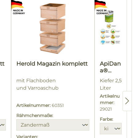
tt
Herold Magazin komplett
ApiDan
a®
Beuten
mit Flachboden
Kiefer 2,5
schutz-
und Varroaschub
Liter
Lasur
Artikelnu
mmer:
Artikelnummer:
60351
29021
Rähmchenmaße:
Farbe:
Varianten: