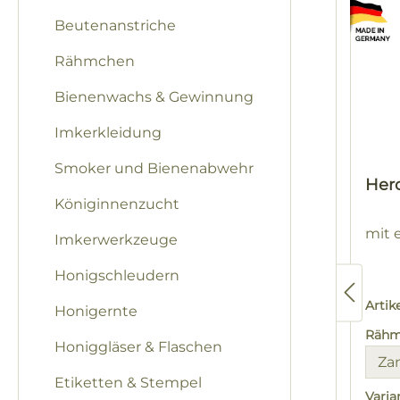
Beutenanstriche
Rähmchen
Bienenwachs & Gewinnung
Imkerkleidung
Smoker und Bienenabwehr
Her
Königinnenzucht
mit 
Imkerwerkzeuge
Honigschleudern
Arti
Honigernte
Rähm
Honiggläser & Flaschen
Etiketten & Stempel
Varia