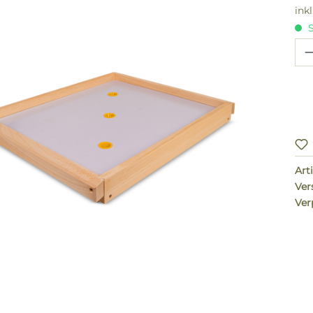
ink
S
Pr
Arti
Ver
Ver