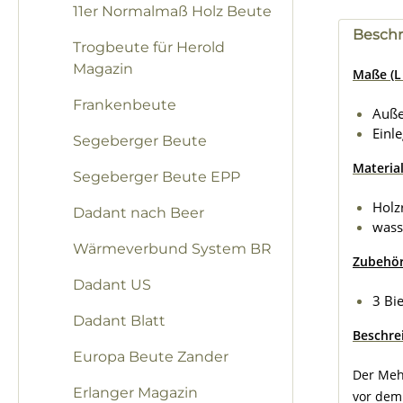
11er Normalmaß Holz Beute
Besch
Trogbeute für Herold
Magazin
Maße (L 
Frankenbeute
Auß
Einl
Segeberger Beute
Material
Segeberger Beute EPP
Holz
Dadant nach Beer
wass
Wärmeverbund System BR
Zubehö
Dadant US
3 Bie
Dadant Blatt
Beschre
Europa Beute Zander
Der Meh
Erlanger Magazin
vor dem