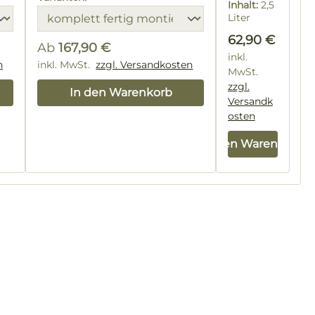
Inhalt:
2,5
Liter
(25,16 € / 1
Regulärer Prei
62,90 €
Liter)
Ab
167,90 €
inkl.
n
Regulärer Preis:
inkl. MwSt.
zzgl. Versandkosten
MwSt.
zzgl.
In den Warenkorb
Versandk
osten
In den Warenkorb