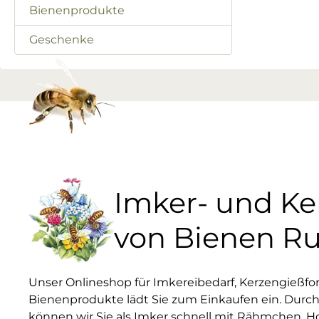
Bienenprodukte
Geschenke
Imker- und K
von Bienen R
Unser Onlineshop für Imkereibedarf, Kerzengießf
Bienenprodukte lädt Sie zum Einkaufen ein. Durch
können wir Sie als Imker schnell mit Rähmchen, H