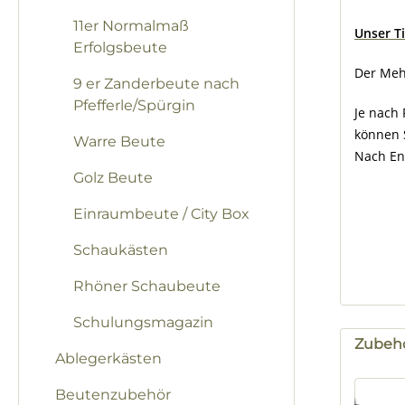
11er Normalmaß
Unser T
Erfolgsbeute
Der Meh
9 er Zanderbeute nach
Pfefferle/Spürgin
Je nach 
können 
Warre Beute
Nach En
Golz Beute
Einraumbeute / City Box
Schaukästen
Rhöner Schaubeute
Schulungsmagazin
Zubeh
Ablegerkästen
Produk
Beutenzubehör