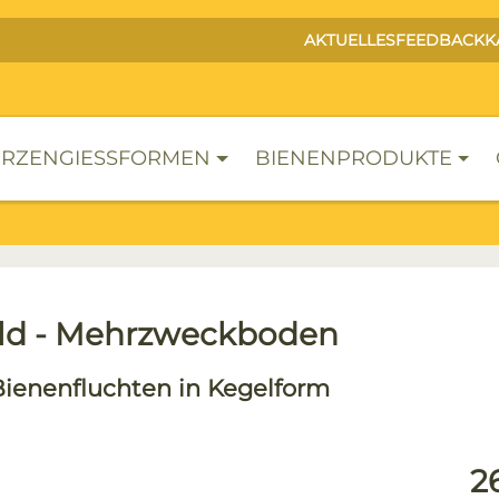
AKTUELLES
FEEDBACK
K
RZENGIESSFORMEN
BIENENPRODUKTE
ld - Mehrzweckboden
Bienenfluchten in Kegelform
lerie überspringen
Reg
2