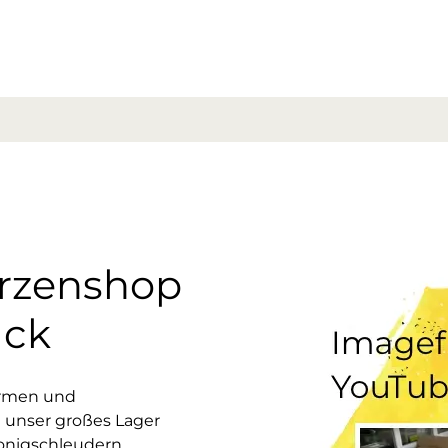
erzenshop
uck
ormen und
 unser großes Lager
onigschleudern,