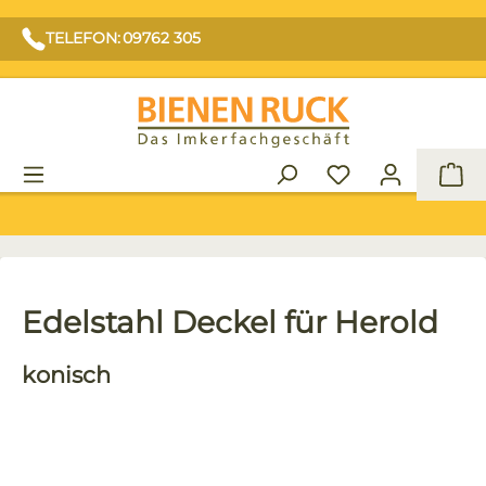
TELEFON: 09762 305
War
Edelstahl Deckel für Herold
konisch
Bildergalerie überspringen