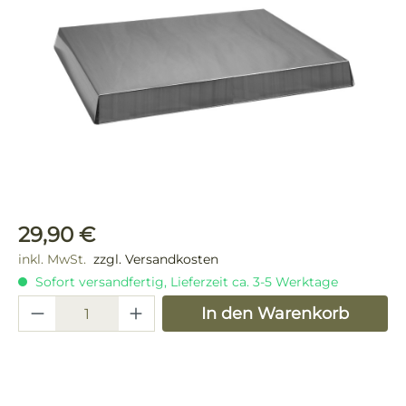
Regulärer Preis:
29,90 €
inkl. MwSt.
zzgl. Versandkosten
Sofort versandfertig, Lieferzeit ca. 3-5 Werktage
Produkt Anzahl: Gib den gewünschten 
In den Warenkorb