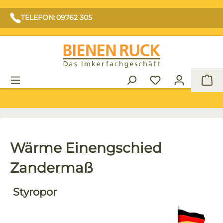
TELEFON: 09762 305
War
Wärme Einengschied
Zandermaß
Styropor