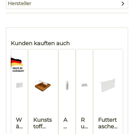
Hersteller
Produktgalerie überspringen
Kunden kauften auch
W
Kunsts
A
R
Futtert
är
toff
m
u
asche
m
Futterz
ei
B
Kunsts