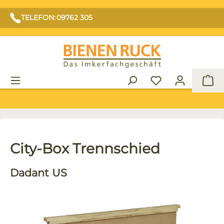
TELEFON: 09762 305
War
City-Box Trennschied
Dadant US
Bildergalerie überspringen