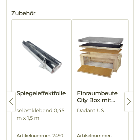
Produktgalerie überspringen
Zubehör
Spiegeleffektfolie
Einraumbeute
City Box mit
Fenster
selbstklebend 0,45
Dadant US
m x 1,5 m
Artikelnummer:
2450
Artikelnummer: