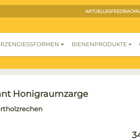
AKTUELLES
FEEDBACK
K
RZENGIESSFORMEN
BIENENPRODUKTE
nt Honigraumzarge
rtholzrechen
lerie überspringen
Reg
3