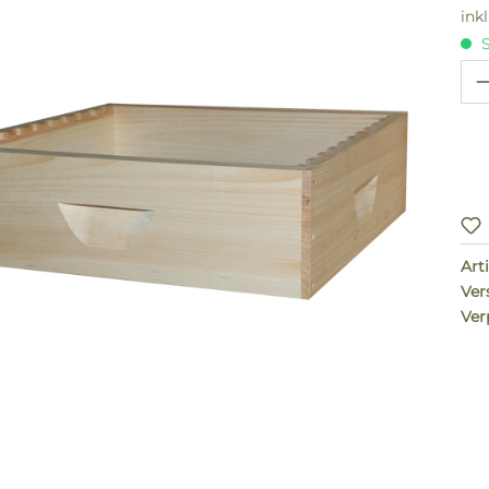
ink
S
Pr
Arti
Ver
Ver