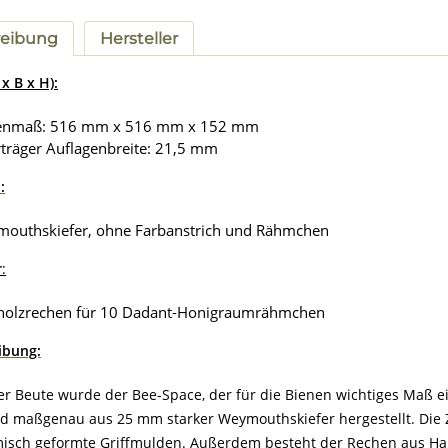
reibung
Hersteller
x B x H):
enmaß: 516 mm x 516 mm x 152 mm
träger Auflagenbreite: 21,5 mm
:
outhskiefer, ohne Farbanstrich und Rähmchen
r
:
holzrechen für 10 Dadant-Honigraumrähmchen
ibung:
ser Beute wurde der Bee-Space, der für die Bienen wichtiges Maß
rd maßgenau aus 25 mm starker Weymouthskiefer hergestellt. Die 
isch geformte Griffmulden. Außerdem besteht der Rechen aus Har