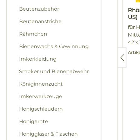
Beutenzubehör
Rhö
US)
Beutenanstriche
für 
Rähmchen
Mitt
42 x 
Bienenwachs & Gewinnung
Arti
Imkerkleidung
Smoker und Bienenabwehr
Königinnenzucht
Imkerwerkzeuge
Honigschleudern
Honigernte
Honiggläser & Flaschen