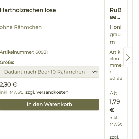
Hartholzrechen lose
RuB
ee®
Dad
ohne Rähmchen
Honi
ant
grau
Bee
m
r
gesc
Räh
Artikelnummer:
60931
Artik
hrau
mch
elnu
Größe:
en
bt
mme
(kei
r:
n
60198
Regulärer Preis:
2,30 €
US)
inkl. MwSt.
zzgl. Versandkosten
Regulärer 
Ab
s:
1,79
In den Warenkorb
€
inkl.
MwSt
.
zzgl.