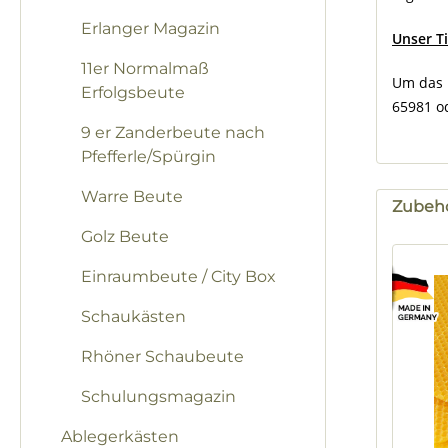
Erlanger Magazin
Unser T
11er Normalmaß
Um das H
Erfolgsbeute
65981 o
9 er Zanderbeute nach
Pfefferle/Spürgin
Warre Beute
Zubeh
Golz Beute
Produk
Einraumbeute / City Box
Schaukästen
Rhöner Schaubeute
Schulungsmagazin
Ablegerkästen