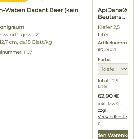
n-Waben Dadant Beer (kein
ApiDana®
Beutensc
hutz-Lasur
Honigraum
Kiefer 2,5
elwände gewalzt
Liter
12,7 cm, ca.18 Blatt/kg
Artikelnumm
er:
29021
kelnummer:
1107
Farbe:
Inhalt:
2,5
Liter
(25,16 € / 1
Regulärer Prei
62,90 €
Liter)
inkl. MwSt.
zzgl.
Versandkoste
n
In den Warenkorb