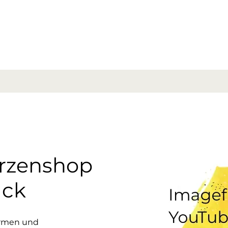
erzenshop
uck
ormen und