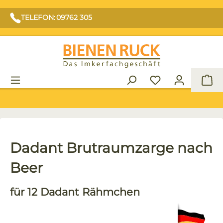
TELEFON: 09762 305
War
Dadant Brutraumzarge nach
Beer
für 12 Dadant Rähmchen