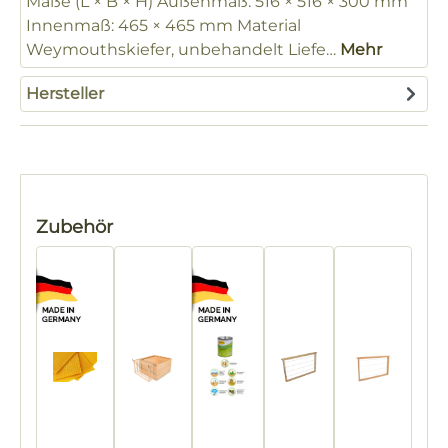
Maße (L × B × H) Außenmaß: 516 × 516 × 300 mm
Innenmaß: 465 × 465 mm Material
Weymouthskiefer, unbehandelt Liefe…
Mehr
Hersteller
Produktgalerie überspringen
Zubehör