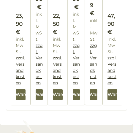
ta
x
9
€
€
nd
516
€
ink
ink
Regulärer Preis:
Regulärer Preis:
Regulärer
23,
22,
47,
m
l.
l.
inkl
90
50
90
m
M
M
.
€
€
€
wS
wS
Mw
inkl.
t.
inkl.
t.
St.
inkl.
Mw
zzg
Mw
zzg
zzg
Mw
St.
l.
St.
l.
l.
St.
zzgl.
Ver
zzgl.
Ver
Ver
zzgl.
Vers
san
Vers
san
san
Vers
and
dk
and
dk
dk
and
kost
ost
kost
ost
ost
kost
en
en
en
en
en
en
In den Warenkorb
In den Warenkorb
In den Warenkorb
In den Warenkorb
In den Warenkorb
In den Warenkor