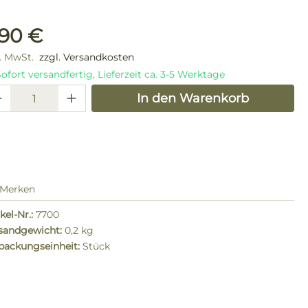
ulärer Preis:
,90 €
l. MwSt.
zzgl. Versandkosten
ofort versandfertig, Lieferzeit ca. 3-5 Werktage
odukt Anzahl: Gib den gewünschten W
In den Warenkorb
Merken
kel-Nr.:
7700
sandgewicht:
0,2 kg
packungseinheit:
Stück