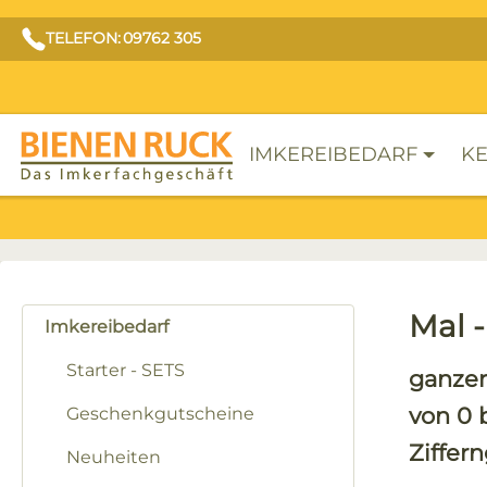
TELEFON: 09762 305
IMKEREIBEDARF
KE
Mal 
Imkereibedarf
Starter - SETS
ganzer
von 0 b
Geschenkgutscheine
Ziffern
Neuheiten