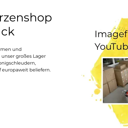
erzenshop
uck
ormen und
 unser großes Lager
onigschleudern,
europaweit beliefern.