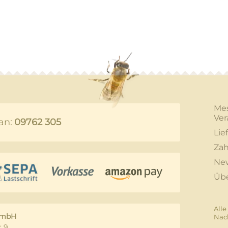
Me
Ver
an:
09762 305
Lie
Zah
New
Üb
Alle
GmbH
Nac
 9