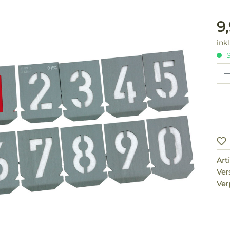
lerie überspringen
Reg
9
ink
S
Pr
Arti
Ver
Ver