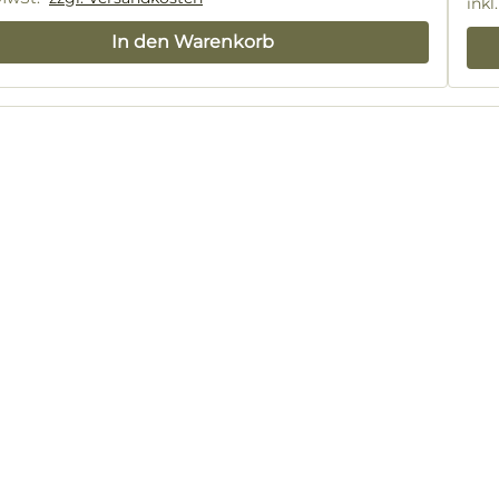
lärer Preis:
inkl
In den Warenkorb