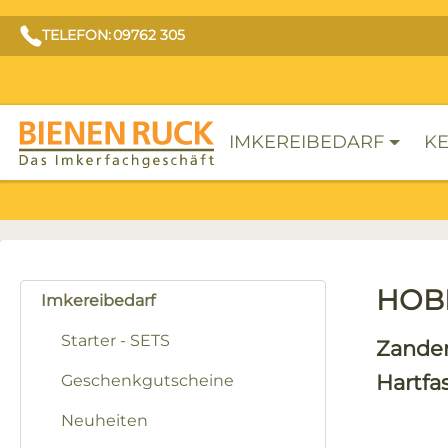
TELEFON: 09762 305
IMKEREIBEDARF
KE
HOBB
Imkereibedarf
Starter - SETS
Zande
Hartfa
Geschenkgutscheine
Neuheiten