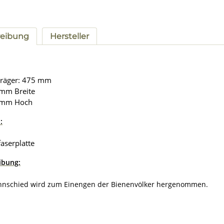
reibung
Hersteller
räger: 475 mm
mm Breite
 mm Hoch
:
faserplatte
ibung:
nnschied wird zum Einengen der Bienenvölker hergenommen.