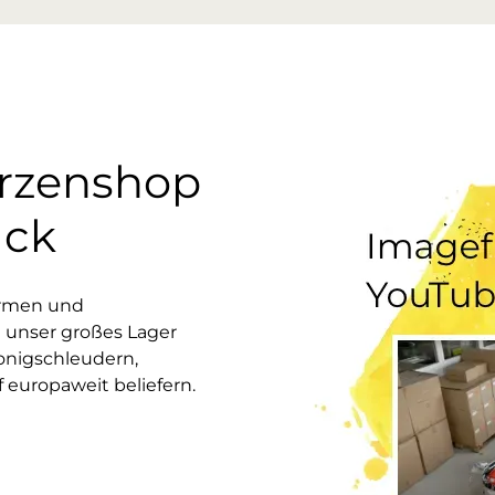
erzenshop
uck
ormen und
 unser großes Lager
onigschleudern,
europaweit beliefern.