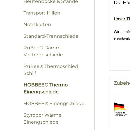
Beutenböcke & Stände
Die Ha
Transport Hilfen
Unser T
Notizkarten
Wir empfe
Standard-Trennschiede
zubefesti
RuBee® Dämm
Volltrennschiede
RuBee® Thermoschied
Schilf
Zubeh
HOBBEE® Thermo
Einengschiede
Produk
HOBBEE® Einengschiede
Styropor Wärme
Einengschiede