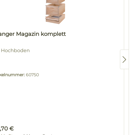
langer Magazin komplett
t Hochboden
ikelnummer:
60750
ulärer Preis:
,70 €