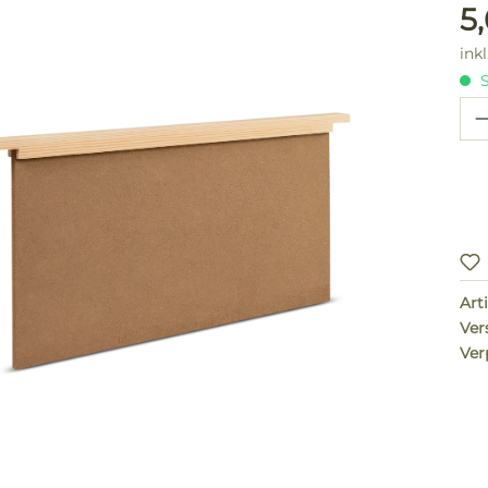
lerie überspringen
Reg
5
ink
S
Pr
Arti
Ver
Ver