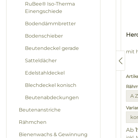
RuBee® Iso-Therma
Einengschiede
Bodendämmbretter
Her
Bodenschieber
Beutendeckel gerade
mit
Satteldächer
Edelstahldeckel
Arti
Blechdeckel konisch
Rähm
Beutenabdeckungen
Varia
Beutenanstriche
Rähmchen
Ab
1
Bienenwachs & Gewinnung
inkl.