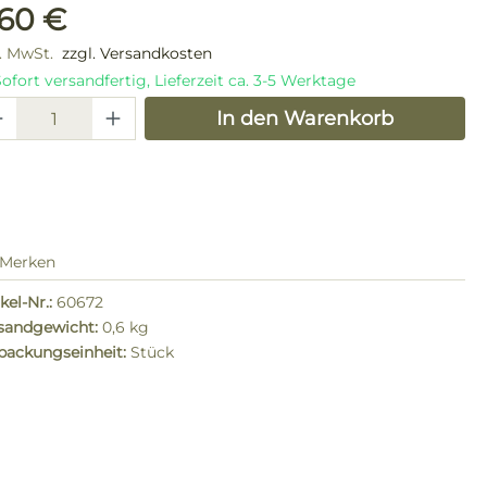
ulärer Preis:
,60 €
l. MwSt.
zzgl. Versandkosten
ofort versandfertig, Lieferzeit ca. 3-5 Werktage
odukt Anzahl: Gib den gewünschten W
In den Warenkorb
Merken
kel-Nr.:
60672
sandgewicht:
0,6 kg
packungseinheit:
Stück