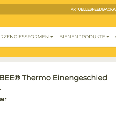
AKTUELLES
FEEDBACK
K
RZENGIESSFORMEN
BIENENPRODUKTE
EE® Thermo Einengeschied
r
ser