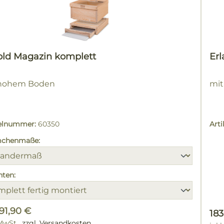
old Magazin komplett
Er
 hohem Boden
mi
kelnummer:
60350
Art
chenmaße:
nten:
91,90 €
Reg
183
 MwSt.
zzgl. Versandkosten