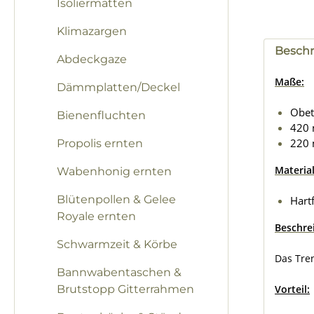
Isoliermatten
Klimazargen
Besch
Abdeckgaze
Maße:
Dämmplatten/Deckel
Obet
Bienenfluchten
420 
220
Propolis ernten
Material
Wabenhonig ernten
Blütenpollen & Gelee
Hart
Royale ernten
Beschre
Schwarmzeit & Körbe
Das Tre
Bannwabentaschen &
Brutstopp Gitterrahmen
Vorteil: