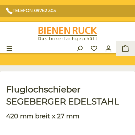
TELEFON: 09762 305
War
Fluglochschieber
SEGEBERGER EDELSTAHL
420 mm breit x 27 mm