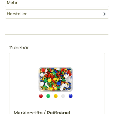
Mehr
Hersteller
Produktgalerie überspringen
Zubehör
Markierstifte / Reißnägel