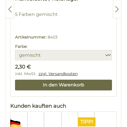
5 Farben gemischt
Artikelnummer:
8403
Farbe:
Regulärer Preis:
2,30 €
inkl. MwSt.
zzgl. Versandkosten
In den Warenkorb
Produktgalerie überspringen
Kunden kauften auch
TIPP!