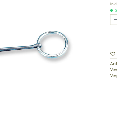
ink
S
Pr
Arti
Ver
Ver