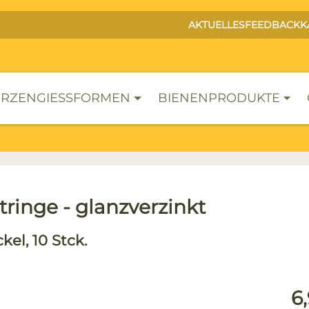
AKTUELLES
FEEDBACK
K
RZENGIESSFORMEN
BIENENPRODUKTE
tringe - glanzverzinkt
kel, 10 Stck.
lerie überspringen
Reg
6