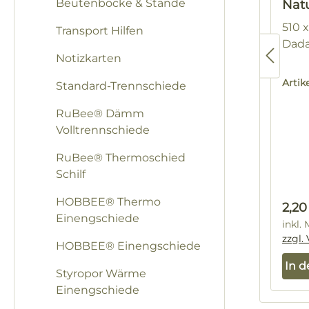
Beutenböcke & Stände
Nat
510 
Transport Hilfen
Dad
Notizkarten
Arti
Standard-Trennschiede
RuBee® Dämm
Volltrennschiede
RuBee® Thermoschied
Schilf
HOBBEE® Thermo
Regu
2,20
Einengschiede
inkl.
zzgl.
HOBBEE® Einengschiede
In 
Styropor Wärme
Einengschiede