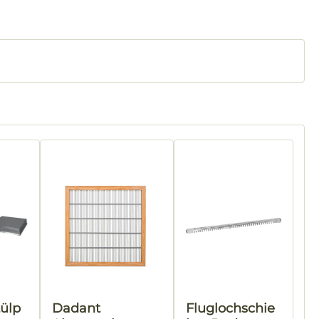
tülp
Dadant
Fluglochschie