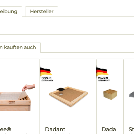
reibung
Hersteller
 kauften auch
tgalerie überspringen
ee®
Dadant
Dada
S