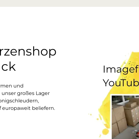
erzenshop
uck
ormen und
 unser großes Lager
onigschleudern,
europaweit beliefern.