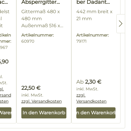
ach
Absperrgitter
ber Dadant
r
mit Holzrahmen
EDELSTAHL
elst
Gittermaß 480 x
442 mm breit x
ada
l
480 mm
21 mm
t
it
Außenmaß 516 x
albk
tra
516 mm
nisc
tikeln
Artikelnummer:
Artikelnummer:
angen
mmer:
60970
79171
iten
nd
967
ichte
eis:
gulärer Preis:
5,90
berst
nd
l.
Regulärer Preis:
Ab
2,30 €
wSt.
Regulärer Preis:
22,50 €
gl.
inkl. MwSt.
rsand
inkl. MwSt.
zzgl.
sten
zzgl. Versandkosten
Versandkosten
 Warenkorb
In den Warenkorb
In den Warenkorb