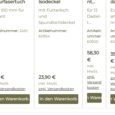
urfasertuch
Isodeckel
nt
d
Brutra
fü
x 510 mm für
mit Futterloch
für 12
Ed
umza
D
ant
und
Dadan
ah
rge
n
Spundlochdeckel
t
m
nach
h
Rähm
ex
Beer
o
kelnummer:
2410
Artikelnummer:
Artikeln
Ar
chen
l
h
60954
ummer:
u
Se
u
60920
60
le
Regulärer Pr
58,30
m
Re
3
€
Ü
€
a
inkl.
ink
MwSt.
M
lärer Preis:
Regulärer Preis:
 €
23,90 €
zzgl.
zz
Versand
 MwSt.
inkl. MwSt.
Ve
kosten
 Versandkosten
zzgl. Versandkosten
ko
In den Warenkorb
den Warenkorb
In den Warenkorb
In den