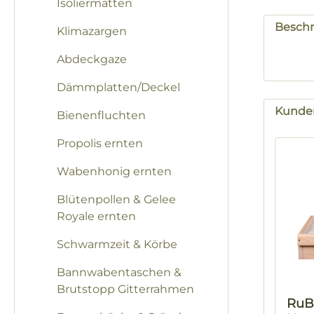
Isoliermatten
Besch
Klimazargen
Abdeckgaze
Dämmplatten/Deckel
Kunden
Bienenfluchten
Produk
Propolis ernten
Wabenhonig ernten
Blütenpollen & Gelee
Royale ernten
Schwarmzeit & Körbe
Bannwabentaschen &
Brutstopp Gitterrahmen
RuB