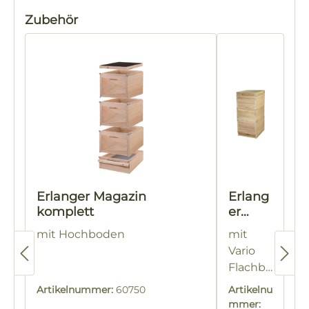
Produktgalerie überspringen
Zubehör
Erlanger Magazin
Erlang
komplett
er
Magaz
mit Hochboden
mit
in
Vario
kompl
Flachbo
ett
den
Artikelnummer:
60750
Artikelnu
mmer: