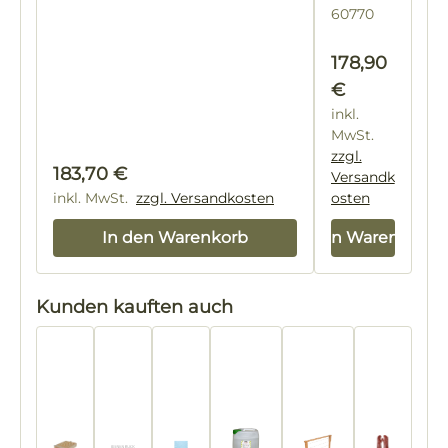
60770
Regulärer Pre
178,90
€
inkl.
MwSt.
zzgl.
Regulärer Preis:
183,70 €
Versandk
inkl. MwSt.
zzgl. Versandkosten
osten
In den Warenkorb
In den Warenkorb
Produktgalerie überspringen
Kunden kauften auch