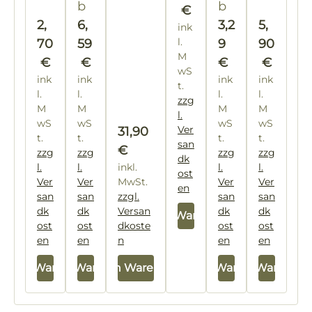
og
20
b
b
€
ra
kg
Regulärer Preis:
Reguläre
2,
6,
3,2
5,
ink
m
&
m
l.
70
59
9
90
25
(1,3
M
€
€
€
€
2 €
kg
wS
/ 1
ink
ink
ink
ink
t.
Kil
l.
l.
l.
l.
zzg
og
M
M
M
M
l.
ra
wS
wS
wS
wS
m
Regulärer Preis:
Ver
31,90
t.
t.
t.
t.
m)
san
€
zzg
zzg
zzg
zzg
dk
l.
l.
inkl.
l.
l.
ost
Ver
Ver
MwSt.
Ver
Ver
en
san
san
zzgl.
san
san
dk
dk
Versan
dk
dk
In den Warenkorb
ost
ost
dkoste
ost
ost
en
en
n
en
en
In den Warenkorb
In den Warenkorb
In den Warenkorb
In den Warenkorb
In den Warenkor