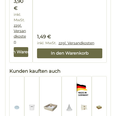
Regulärer Preis:
3,90
€
inkl.
MwSt.
zzgl.
Versan
Regulärer Preis:
dkoste
1,49 €
n
inkl. MwSt.
zzgl. Versandkosten
In den Warenkorb
In den Warenkorb
Produktgalerie überspringen
Kunden kauften auch