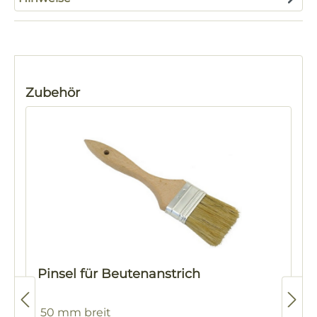
Produktgalerie überspringen
Zubehör
Pinsel für Beutenanstrich
50 mm breit