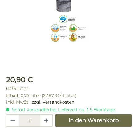
Regulärer Preis:
20,90 €
0,75 Liter
Inhalt:
0.75 Liter
(27,87 € / 1 Liter)
inkl. MwSt.
zzgl. Versandkosten
Sofort versandfertig, Lieferzeit ca. 3-5 Werktage
Produkt Anzahl: Gib den gewünschten 
In den Warenkorb