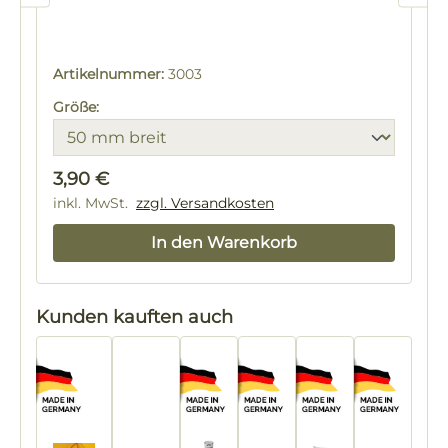
Artikelnummer:
3003
Größe:
Regulärer Preis:
3,90 €
inkl. MwSt.
zzgl. Versandkosten
In den Warenkorb
Produktgalerie überspringen
Kunden kauften auch