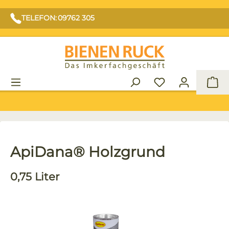
TELEFON: 09762 305
War
ApiDana® Holzgrund
0,75 Liter
Bildergalerie überspringen