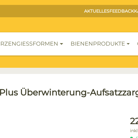
AKTUELLES
FEEDBACK
K
RZENGIESSFORMEN
BIENENPRODUKTE
 Plus Überwinterung-Aufsatzzar
lerie überspringen
Reg
2
ink