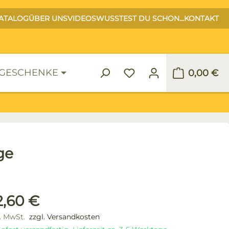
ATALOG
ÜBER UNS
VIDEOS
WUSSTEST DU SCHON...
KONTAKT
GESCHENKE
0,00 €
Warenko
ge
ulärer Preis:
2,60 €
l. MwSt.
zzgl. Versandkosten