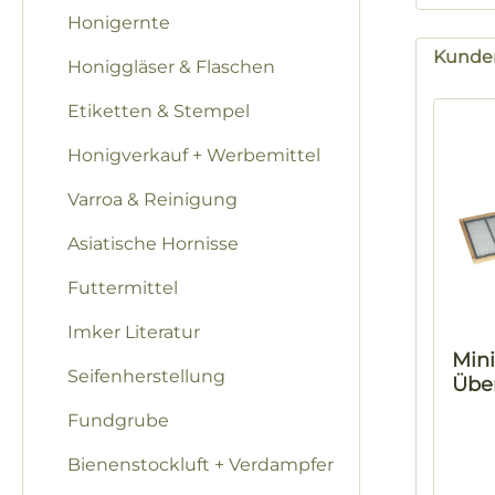
Honigernte
Kunden
Honiggläser & Flaschen
Produk
Etiketten & Stempel
Honigverkauf + Werbemittel
Varroa & Reinigung
Asiatische Hornisse
Futtermittel
Imker Literatur
Mini
Seifenherstellung
Übe
g R
Fundgrube
mit
Absp
Bienenstockluft + Verdampfer