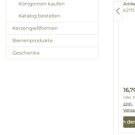
Königinnen kaufen
Arti
62175
Katalog bestellen
Kerzengießformen
Bienenprodukte
Geschenke
Regu
16,7
inkl.
zzgl.
Vers
In de