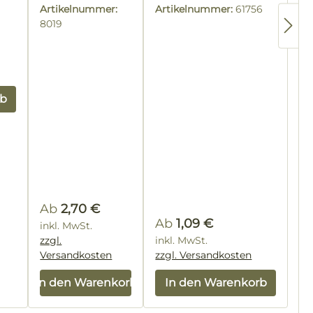
eingelegen
Seitenteil
Artikelnummer:
Artikelnummer:
61756
220 mm
8019
rb
Regulärer Preis:
Ab
2,70 €
Regulärer Preis:
Ab
1,09 €
inkl. MwSt.
zzgl.
inkl. MwSt.
Versandkosten
zzgl. Versandkosten
In den Warenkorb
In den Warenkorb