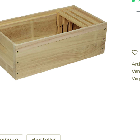
S
Pr
Arti
Ver
Ver
reibung
Hersteller