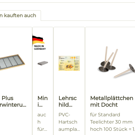
 kauften auch
tgalerie überspringen
 Plus
Min
Lehrsc
Metallplättchen
rwinterun
i
hild
mit Docht
ahmen
Plu
"Biene"
auc
PVC-
für Standard
s "2
h
Hartsch
Teelichter 30 mm
errgitter
in
für
aumplat
hoch 100 Stück = 1
1"