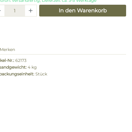
ofort versandfertig, Lieferzeit ca. 3-5 Werktage
odukt Anzahl: Gib den gewünschten W
In den Warenkorb
Merken
kel-Nr.:
62173
sandgewicht:
4 kg
packungseinheit:
Stück