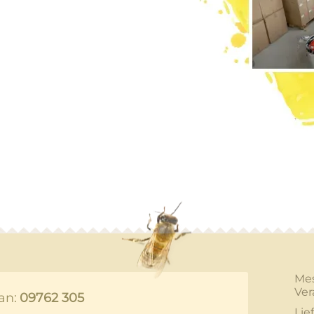
Me
Ver
an:
09762 305
Lie