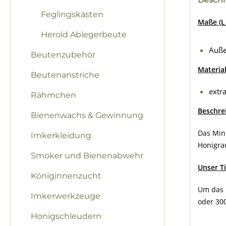
Feglingskästen
Maße (L 
Herold Ablegerbeute
Auß
Beutenzubehör
Material
Beutenanstriche
extr
Rähmchen
Beschre
Bienenwachs & Gewinnung
Das Min
Imkerkleidung
Honigra
Smoker und Bienenabwehr
Unser T
Königinnenzucht
Um das H
Imkerwerkzeuge
oder 30
Honigschleudern