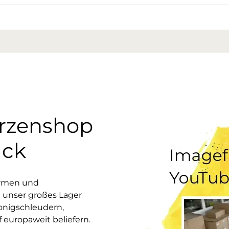
erzenshop
uck
ormen und
 unser großes Lager
onigschleudern,
europaweit beliefern.