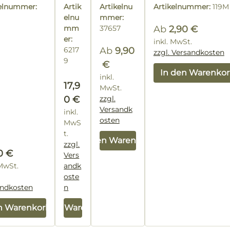
Übe
koni
te
Pack
Ble
kelnummer:
Artik
Artikelnu
Artikelnummer:
119M
rwin
sch
chd
elnu
mmer:
ach
teru
mm
37657
Ab
2,90 €
ngs
er:
Regulärer Preis:
inkl. MwSt.
6217
Ab
9,90
ma
zzgl. Versandkosten
9
gazi
€
In den Warenko
n
Regulärer Preis:
inkl.
Regulärer Preis:
17,9
MwSt.
0 €
zzgl.
Versandk
inkl.
osten
MwS
t.
In den Warenkorb
zzgl.
lärer Preis:
0 €
Vers
 MwSt.
andk
oste
andkosten
n
n Warenkorb
In den Warenkorb