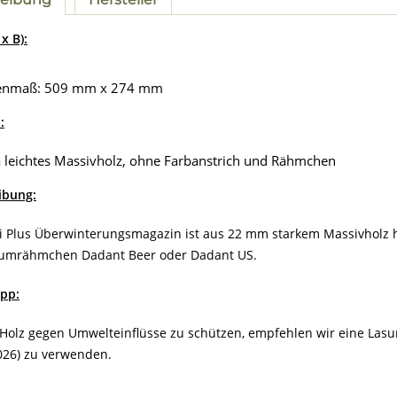
x B):
enmaß: 509 mm x 274 mm
:
a leichtes Massivholz, ohne Farbanstrich und Rähmchen
ibung:
i Plus Überwinterungsmagazin ist aus 22 mm starkem Massivholz he
umrähmchen Dadant Beer oder Dadant US.
ipp:
olz gegen Umwelteinflüsse zu schützen, empfehlen wir eine Lasur (z
026) zu verwenden.