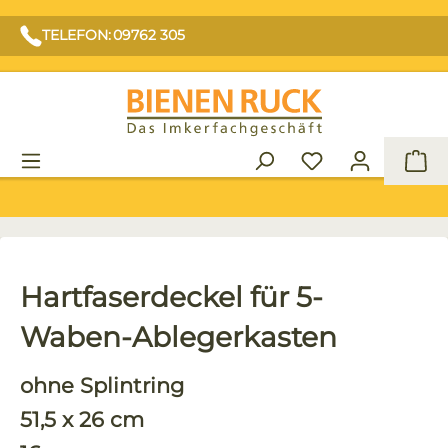
TELEFON: 09762 305
War
Hartfaserdeckel für 5-
Waben-Ablegerkasten
ohne Splintring
51,5 x 26 cm