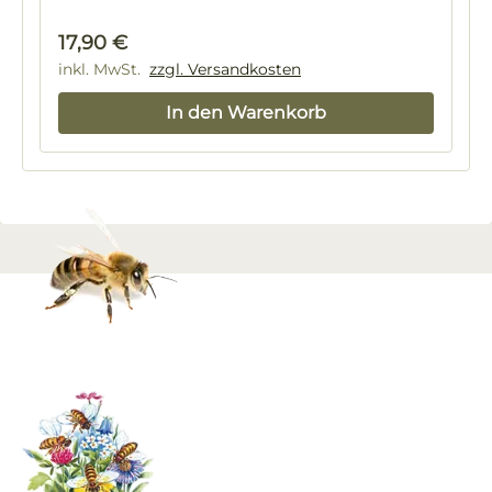
Regulärer Preis:
17,90 €
inkl. MwSt.
zzgl. Versandkosten
In den Warenkorb