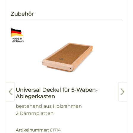
Produktgalerie überspringen
Zubehör
Universal Deckel für 5-Waben-
Ablegerkasten
bestehend aus Holzrahmen
2 Dämmplatten
Artikelnummer:
61714