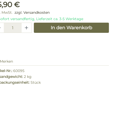
ulärer Preis:
5,90 €
l. MwSt.
zzgl. Versandkosten
ofort versandfertig, Lieferzeit ca. 3-5 Werktage
odukt Anzahl: Gib den gewünschten W
In den Warenkorb
Merken
kel-Nr.:
60095
sandgewicht:
2 kg
packungseinheit:
Stück