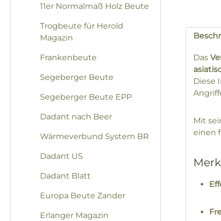
11er Normalmaß Holz Beute
Trogbeute für Herold
Besch
Magazin
Frankenbeute
Das
Ve
asiati
Segeberger Beute
Diese 
Angriff
Segeberger Beute EPP
Dadant nach Beer
Mit se
einen 
Wärmeverbund System BR
Dadant US
Merk
Dadant Blatt
Eff
Europa Beute Zander
Fre
Erlanger Magazin