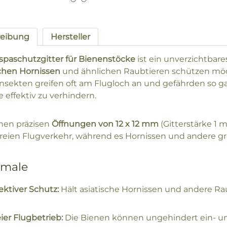
reibung
Hersteller
spaschutzgitter für Bienenstöcke
ist ein unverzichtbares
schen Hornissen
und ähnlichen Raubtieren schützen mö
Insekten greifen oft am Flugloch an und gefährden so gan
e effektiv zu verhindern.
inen präzisen
Öffnungen von 12 x 12 mm
(Gitterstärke 1 
freien Flugverkehr, während es Hornissen und andere gr
male
ektiver Schutz:
Hält asiatische Hornissen und andere Rau
ier Flugbetrieb:
Die Bienen können ungehindert ein- un