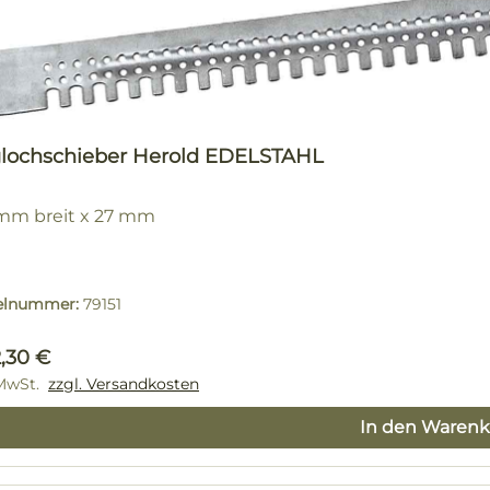
glochschieber Herold EDELSTAHL
mm breit x 27 mm
kelnummer:
79151
lärer Preis:
2,30 €
 MwSt.
zzgl. Versandkosten
In den Warenk