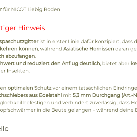
r
für NICOT Liebig Boden
tiger Hinweis
spaschutzgitter
ist in erster Linie dafür konzipiert, das
kkehren können
, während
Asiatische Hornissen
daran ge
ch abzufangen
.
chwert und reduziert den Anflug deutlich
, bietet aber
ke
ner Insekten.
nen
optimalen Schutz
vor einem tatsächlichen Eindringe
chschiebers aus Edelstahl
mit
5,3 mm Durchgang (Art.-Nr
glochkeil befestigen und verhindert zuverlässig, dass H
opfschwärmer in die Beute gelangen – während deine B
ile