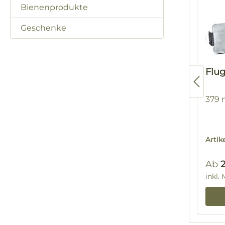
Bienenprodukte
Geschenke
Flu
379 
Arti
Regu
Ab
inkl.