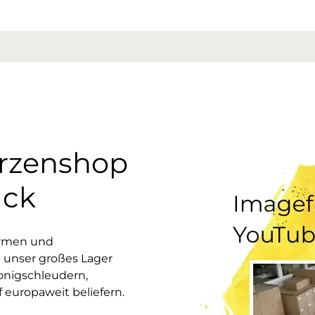
erzenshop
uck
ormen und
 unser großes Lager
onigschleudern,
europaweit beliefern.