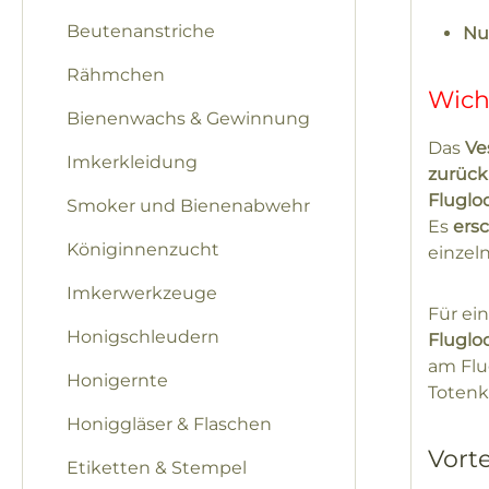
Beutenanstriche
Nu
Rähmchen
Wich
Bienenwachs & Gewinnung
Das
Ve
Imkerkleidung
zurüc
Fluglo
Smoker und Bienenabwehr
Es
ers
Königinnenzucht
einzel
Imkerwerkzeuge
Für ei
Honigschleudern
Fluglo
am Flu
Honigernte
Totenk
Honiggläser & Flaschen
Vorte
Etiketten & Stempel