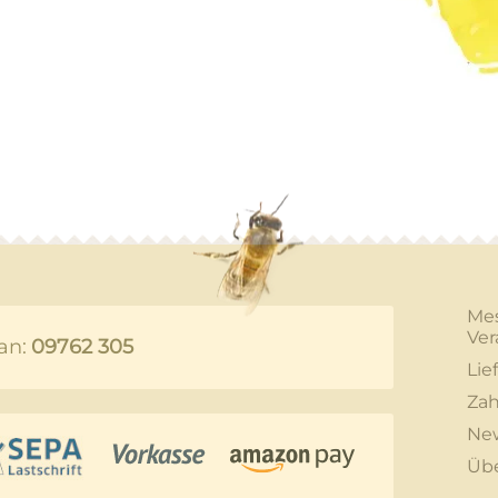
Me
Ver
an:
09762 305
Lie
Zah
New
Üb