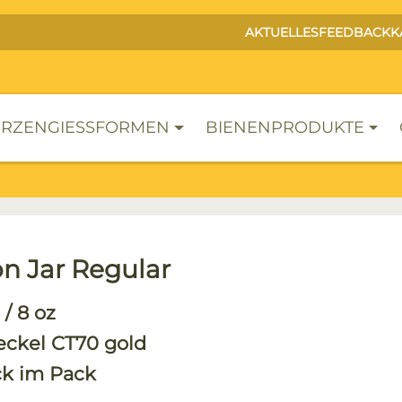
AKTUELLES
FEEDBACK
K
RZENGIESSFORMEN
BIENENPRODUKTE
n Jar Regular
 / 8 oz
Deckel CT70 gold
ck im Pack