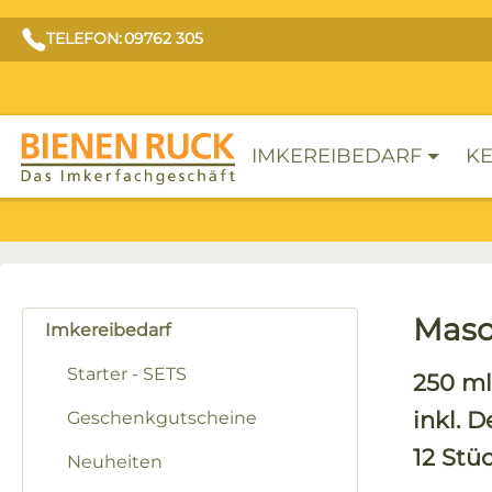
TELEFON: 09762 305
IMKEREIBEDARF
KE
Maso
Imkereibedarf
Starter - SETS
250 ml
inkl. 
Geschenkgutscheine
12 Stü
Neuheiten