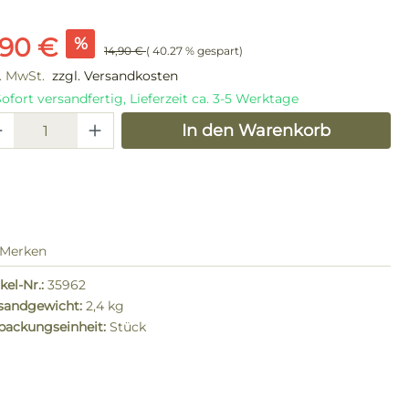
kaufspreis:
,90 €
%
14,90 €
( 40.27 % gespart)
l. MwSt.
zzgl. Versandkosten
ofort versandfertig, Lieferzeit ca. 3-5 Werktage
odukt Anzahl: Gib den gewünschten W
In den Warenkorb
Merken
kel-Nr.:
35962
sandgewicht:
2,4 kg
packungseinheit:
Stück