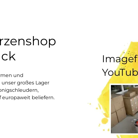
erzenshop
uck
ormen und
 unser großes Lager
onigschleudern,
europaweit beliefern.