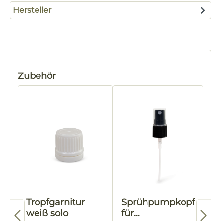
Hersteller
Produktgalerie überspringen
Zubehör
Tropfgarnitur
Sprühpumpkopf
weiß solo
für