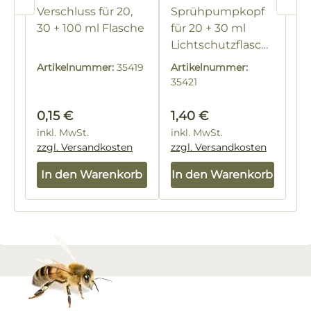
Lichtschutzflasc
Verschluss für 20,
Sprühpumpkopf
he
30 + 100 ml Flasche
für 20 + 30 ml
Lichtschutzflasch
e
Artikelnummer:
35419
Artikelnummer:
35421
Regulärer Preis:
Regulärer Preis:
0,15 €
1,40 €
inkl. MwSt.
inkl. MwSt.
zzgl. Versandkosten
zzgl. Versandkosten
In den Warenkorb
In den Warenkorb