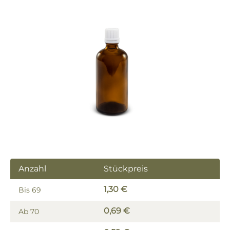
Bildergalerie überspringen
Anzahl
Stückpreis
1,30 €
Bis
69
0,69 €
Ab
70