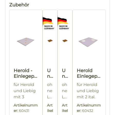
Produktgalerie überspringen
Zubehör
Herold -
U
U
Herold
Einlegepla
ni
ni
Einlegepla
tte
ve
ve
tte
für Herold
oh
oh
für Herold
rs
rs
und Liebig
ne
ne
und Liebig
al
al
mit 3
Lo
Lo
mit 2 ital.
D
D
Bienenfluc
ch
ch
Bienenfluc
ec
ec
Artikelnumm
Art
Art
Artikelnumm
hten in
un
un
hten
ke
ke
er:
60431
ikel
ikel
er:
60432