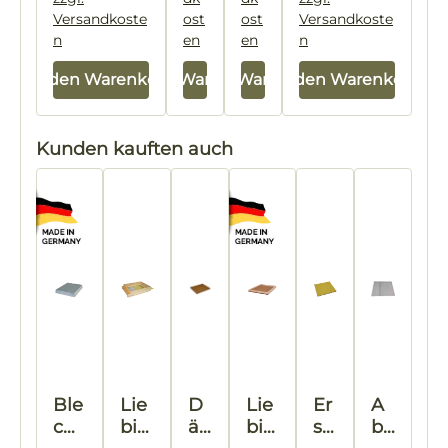
Versandkoste
ost
ost
Versandkoste
n
en
en
n
In den Warenkorb
In den Warenkorb
In den Warenkorb
In den Warenkorb
Produktgalerie überspringen
Kunden kauften auch
Ble
Lie
D
Lie
Er
A
ch
big
ä
big
sa
bd