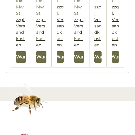
inkl.
inkl.
t.
inkl.
t.
t.
c
Mw
Mw
zzg
Mw
zzg
zzg
m
St.
St.
l.
St.
l.
l.
zzgl.
zzgl.
Ver
zzgl.
Ver
Ver
Vers
Vers
san
Vers
san
san
and
and
dk
and
dk
dk
kost
kost
ost
kost
ost
ost
en
en
en
en
en
en
In den Warenkorb
In den Warenkorb
In den Warenkorb
In den Warenkorb
In den Warenkorb
In den Warenkor