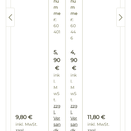
Kegelform
l -
d
l -
d
nu
nu
O
U
oh
m
oh
m
be
nt
me
me
ne
ne
re
r:
er
r:
Sp
Sp
60
60
D
e
lin
lin
401
44
ä
D
tri
tri
6
m
ä
ng
ng
m
m
Regulärer Preis:
Regulärer Preis:
pl
5,
m
4,
at
pl
90
90
te
at
€
€
te
ink
ink
l.
l.
M
M
wS
wS
t.
t.
zzg
zzg
l.
l.
Regulärer Preis:
Regulärer Preis:
9,80 €
11,80 €
Ver
Ver
inkl. MwSt.
san
san
inkl. MwSt.
zzgl.
dk
dk
zzgl.