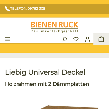
TELEFON: 09762 305
War
Liebig Universal Deckel
Holzrahmen mit 2 Dämmplatten
Bildergalerie überspringen