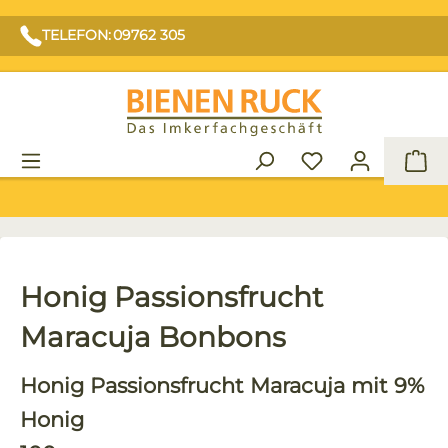
TELEFON: 09762 305
War
Honig Passionsfrucht
Maracuja Bonbons
Honig Passionsfrucht Maracuja mit 9%
Honig