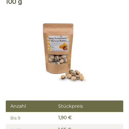
100 g
Bildergalerie überspringen
Anzahl
Stückpreis
1,90 €
Bis
9