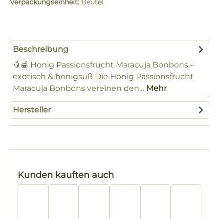
Verpackungseinheit:
Beutel
Beschreibung
🥭🍯 Honig Passionsfrucht Maracuja Bonbons –
exotisch & honigsüß Die Honig Passionsfrucht
Maracuja Bonbons vereinen den…
Mehr
Hersteller
Produktgalerie überspringen
Kunden kauften auch