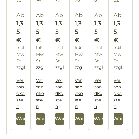
73
74
77
78
81
82
e
No
e
9%
Ba
te
9%
Ho
Regulärer Preis:
Regulärer Preis:
Regulärer Preis:
Regulärer Preis:
Regulärer Preis:
Regulärer
Ab
Ab
Ab
Ab
Ab
Ab
na
un
Ho
nig
1,3
1,3
1,3
1,3
1,3
1,3
ne
d
nig
5
5
5
5
5
5
mit
voll
€
€
€
€
€
€
9%
e
inkl.
inkl.
inkl.
inkl.
inkl.
inkl.
Ho
9%
Mw
Mw
Mw
Mw
Mw
Mw
nig
Ho
St.
St.
St.
St.
St.
St.
nig
zzgl
zzgl
zzgl
zzgl
zzgl
zzgl
.
.
.
.
.
.
Ver
Ver
Ver
Ver
Ver
Ver
san
san
san
san
san
san
dko
dko
dko
dko
dko
dko
ste
ste
ste
ste
ste
ste
n
n
n
n
n
n
In den Warenkorb
In den Warenkorb
In den Warenkorb
In den Warenkorb
In den Warenkorb
In den Warenkor