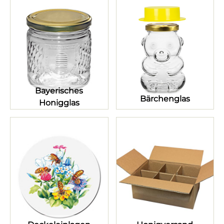
Bayerisches
Bärchenglas
Honigglas