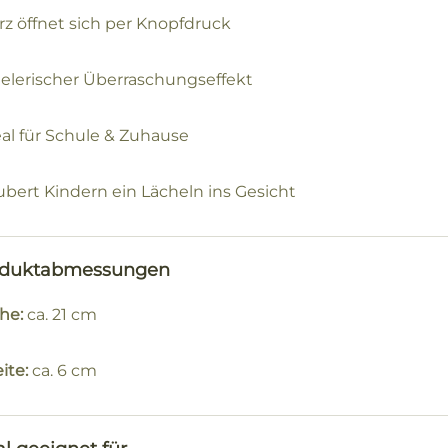
rz öffnet sich per Knopfdruck
ielerischer Überraschungseffekt
eal für Schule & Zuhause
ubert Kindern ein Lächeln ins Gesicht
oduktabmessungen
he:
ca. 21 cm
ite:
ca. 6 cm