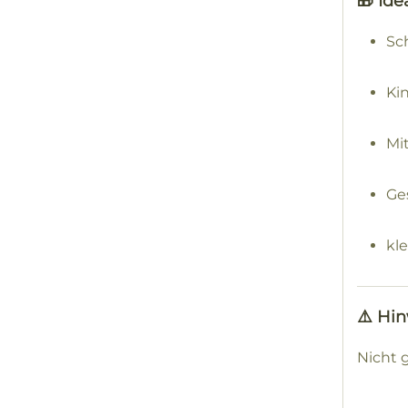
🎁 Ide
Sc
Ki
Mi
Ge
kl
⚠️ Hi
Nicht 