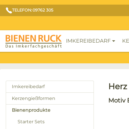
TELEFON: 09762 305
IMKEREIBEDARF
KE
Herz 
Imkereibedarf
Kerzengießformen
Motiv 
Bienenprodukte
Bilderga
Starter Sets