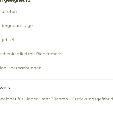
al geeignet für
hultüten
ndergeburtstage
tgebsel
schenkartikel mit Bienenmotiv
eine Überraschungen
nweis
geeignet für Kinder unter 3 Jahren – Erstickungsgefahr d