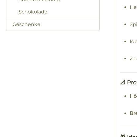
He
Schokolade
Geschenke
Sp
Id
Za
📐 Pr
Hö
Bre