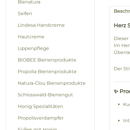
Bienatura
Besch
Seifen
Lindesa Handcreme
Herz S
Hautcreme
Dieser 
Im Herz
Lippenpflege
Überra
BIOBEE Bienenprodukte
Der Sti
Propolia Bienenprodukte
Natura-Clou Bienenprodukte
✨ Pro
Schlosswald-Bienengut
Ku
Honig Spezialitäten
Propolisverdampfer
In
Süßes mit Honig