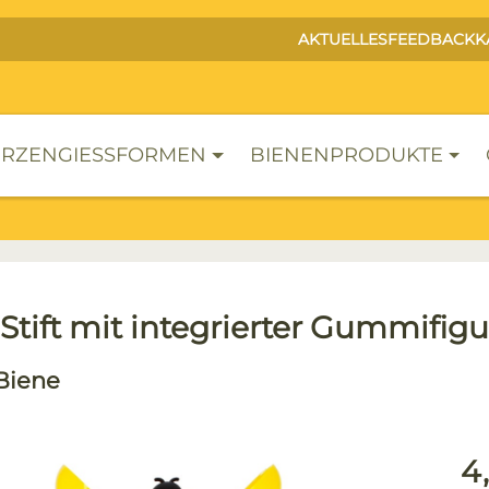
AKTUELLES
FEEDBACK
K
RZENGIESSFORMEN
BIENENPRODUKTE
Stift mit integrierter Gummifigu
Biene
lerie überspringen
Reg
4