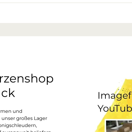
erzenshop
uck
ormen und
 unser großes Lager
onigschleudern,