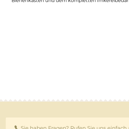
Bienenkästen und dem kompletten Imkereibedarf 
Sie haben Fragen? Rufen Sie uns einfach 