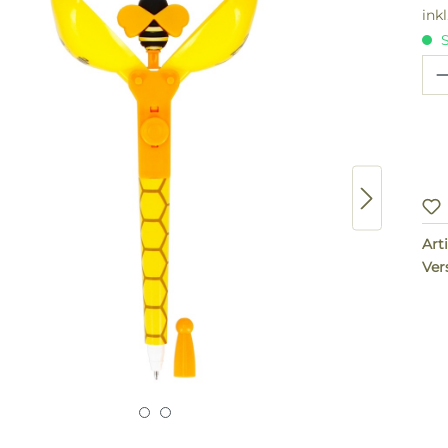
ink
S
Pr
Arti
Ver