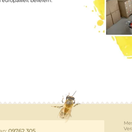
europaweit beliefern.
Me
Ver
an:
09762 305