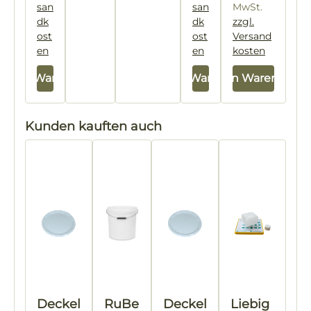
san
san
MwSt.
dk
dk
zzgl.
ost
ost
Versand
en
en
kosten
In den Warenkorb
In den Warenkorb
In den Warenkorb
Produktgalerie überspringen
Kunden kauften auch
Deckel
RuBe
Deckel
Liebig