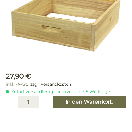
Regulärer Preis:
27,90 €
inkl. MwSt.
zzgl. Versandkosten
Sofort versandfertig, Lieferzeit ca. 3-5 Werktage
Produkt Anzahl: Gib den gewünschten 
In den Warenkorb