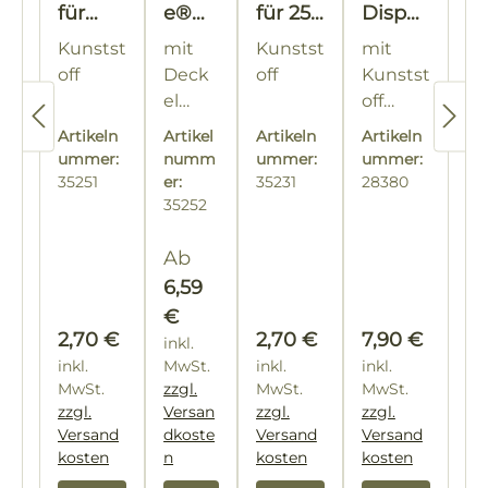
für
e®
für 25
Dispe
RuBee
Honi
kg
nser
Kunstst
mit
Kunstst
mit
®
geim
Eimer
off
Deck
off
Kunstst
Honig
er
el
off
eimer
25kg
und
natur-
Tropffla
inkl.
20kg &
Artikeln
Artikel
Artikeln
Artikeln
Metall
weiß
sche
Dochte
25kg
ummer:
numm
ummer:
ummer:
bügel
200 ml
zum
35251
er:
35231
28380
35252
Verdun
sten
Regulärer Preis:
Ab
6,59
€
Regulärer Preis:
Regulärer Preis:
Regulärer Pre
2,70 €
2,70 €
7,90 €
inkl.
inkl.
MwSt.
inkl.
inkl.
MwSt.
zzgl.
MwSt.
MwSt.
zzgl.
Versan
zzgl.
zzgl.
Versand
dkoste
Versand
Versand
kosten
n
kosten
kosten