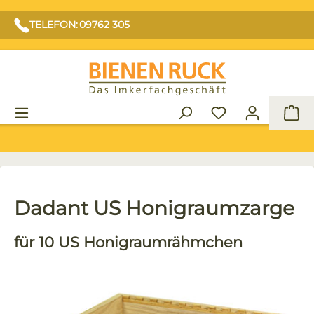
TELEFON: 09762 305
War
Dadant US Honigraumzarge
für 10 US Honigraumrähmchen
Bildergalerie überspringen