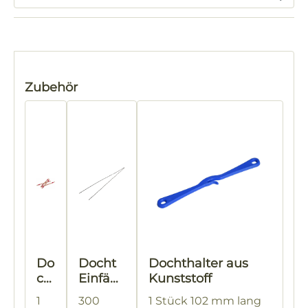
Produktgalerie überspringen
Zubehör
Do
Docht
Dochthalter aus
ch
Einfädl
Kunststoff
th
er
1
300
1 Stück 102 mm lang