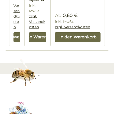
l.
Ver
inkl.
san
MwSt.
Regulärer Preis:
Ab
0,60 €
dko
zzgl.
ste
Versandk
inkl. MwSt.
n
osten
zzgl. Versandkosten
In den Warenkorb
In den Warenkorb
In den Warenkorb