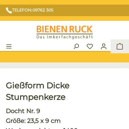
TELEFON: 09762 305
War
Gießform Dicke
Stumpenkerze
Docht Nr. 9
Größe: 23,5 x 9 cm