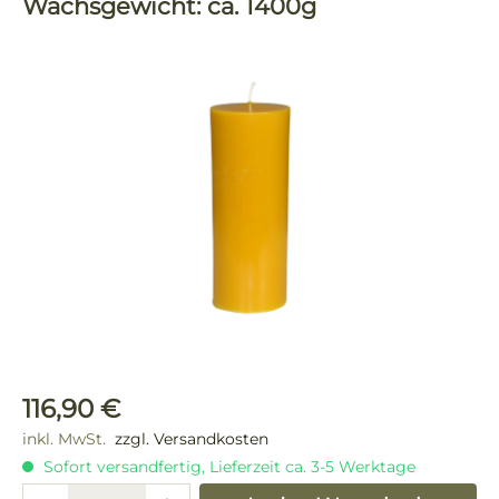
Wachsgewicht: ca. 1400g
Bildergalerie überspringen
Regulärer Preis:
116,90 €
inkl. MwSt.
zzgl. Versandkosten
Sofort versandfertig, Lieferzeit ca. 3-5 Werktage