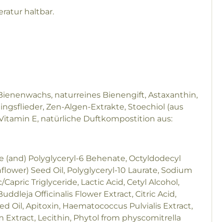
atur haltbar.
 Bienenwachs, naturreines Bienengift, Astaxanthin,
ngsflieder, Zen-Algen-Extrakte, Stoechiol (aus
Vitamin E, natürliche Duftkompostition aus:
ate (and) Polyglyceryl-6 Behenate, Octyldodecyl
nflower) Seed Oil, Polyglyceryl-10 Laurate, Sodium
Capric Triglyceride, Lactic Acid, Cetyl Alcohol,
leja Officinalis Flower Extract, Citric Acid,
 Oil, Apitoxin, Haematococcus Pulvialis Extract,
Extract, Lecithin, Phytol from physcomitrella