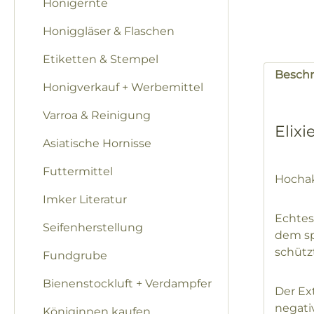
Honigernte
Honiggläser & Flaschen
Etiketten & Stempel
Besch
Honigverkauf + Werbemittel
Varroa & Reinigung
Elixi
Asiatische Hornisse
Futtermittel
Hochak
Imker Literatur
Echtes
Seifenherstellung
dem sp
schütz
Fundgrube
Bienenstockluft + Verdampfer
Der Ex
negati
Königinnen kaufen