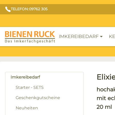
TELEFON: 09762 305
IMKEREIBEDARF
KE
Elixi
Imkereibedarf
Starter - SETS
hochak
mit ec
Geschenkgutscheine
20 ml
Neuheiten