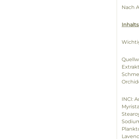
Nach A
Inhalts
Wichti
Quellw
Extrak
Schmet
Orchide
INCI: A
Myrista
Stearoy
Sodium 
Plankt
Lavend