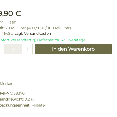
ulärer Preis:
9,90 €
Milliliter
alt:
20 Milliliter
(499,50 € / 100 Milliliter)
l. MwSt.
zzgl. Versandkosten
ofort versandfertig, Lieferzeit ca. 3-5 Werktage
odukt Anzahl: Gib den gewünschten W
In den Warenkorb
Merken
kel-Nr.:
38370
sandgewicht:
0,2 kg
packungseinheit:
Milliliter