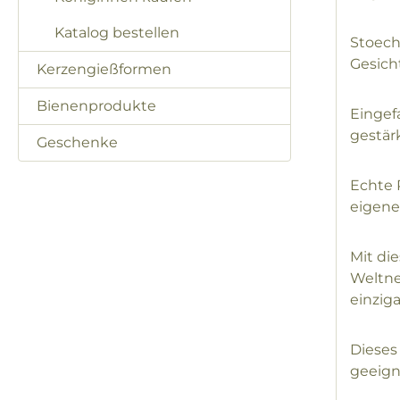
Katalog bestellen
Stoech
Gesich
Kerzengießformen
Bienenprodukte
Eingef
gestär
Geschenke
Echte 
eigene
Mit di
Weltne
einziga
Dieses
geeign