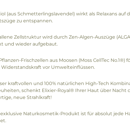
iol (aus Schmetterlingslavendel) wirkt als Relaxans auf 
tszüge zu entspannen.
allene Zellstruktur wird durch Zen-Algen-Auszüge (AL
kt und wieder aufgebaut.
Pflanzen-Frischzellen aus Moosen (Moss CellTec No.1®) fö
 Widerstandskraft vor Umwelteinflüssen.
eser kraftvollen und 100% natürlichen High-Tech Kombina
uheiten, schenkt Elixier-Royal® Ihrer Haut über Nacht d
rtige, neue Strahlkraft!
 exklusive Naturkosmetik-Produkt ist für absolut jede 
et.