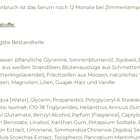
nbruch ist das Serum noch 12 Monate bei Zimmertemper
stoffe:
gste Bestandteile:
asser, pflanzliche Glycerine, Sonnenblumenöl, Jojobaöl,
t aus weißen Strandlilien, Blütenauszüge aus Schmetterli
terlingslavendel), Frischzellen aus Moosen, natürliches 
en, Magnolien, Lilien, Guajak-Harz und Vanille.
qua [Water], Glycerin, Propanediol, Polyglyceryl-6 Stear
te, Isomalt, C10-18 Triglycerides, Helianthus Annuus (Su
l Glutamate, Benzyl Alcohol, Parfum [Fragrance], Caprylic/
Benzoate, Linalool, Xanthan Gum, Potassium Sorbate, Budd
on Extract, Limonene, Simmondsia Chinensis (Jojoba) Seed
ula Stoechas Extract, Tocopherol, Pancratium Maritimum 