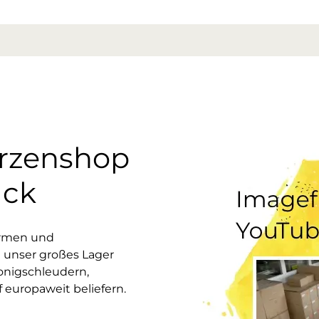
erzenshop
uck
ormen und
 unser großes Lager
onigschleudern,
europaweit beliefern.