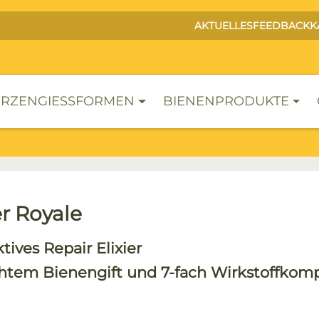
AKTUELLES
FEEDBACK
K
RZENGIESSFORMEN
BIENENPRODUKTE
er Royale
tives Repair Elixier
htem Bienengift und 7-fach Wirkstoffkom