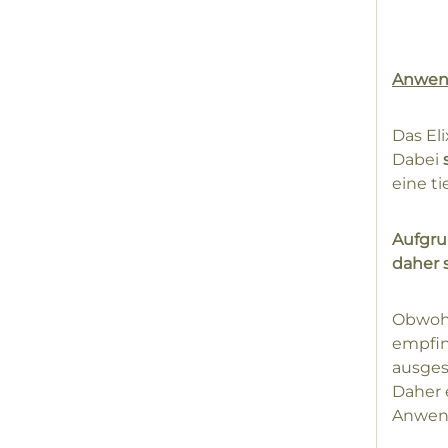
Anwe
Das El
Dabei
eine t
Aufgru
daher 
Obwohl
empfin
ausges
Daher 
Anwend